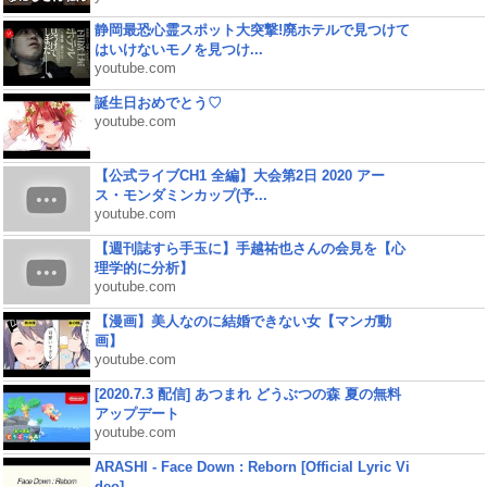
静岡最恐心霊スポット大突撃!廃ホテルで見つけて
はいけないモノを見つけ...
youtube.com
誕生日おめでとう♡
youtube.com
【公式ライブCH1 全編】大会第2日 2020 アー
ス・モンダミンカップ(予...
youtube.com
【週刊誌すら手玉に】手越祐也さんの会見を【心
理学的に分析】
youtube.com
【漫画】美人なのに結婚できない女【マンガ動
画】
youtube.com
[2020.7.3 配信] あつまれ どうぶつの森 夏の無料
アップデート
youtube.com
ARASHI - Face Down : Reborn [Official Lyric Vi
deo]