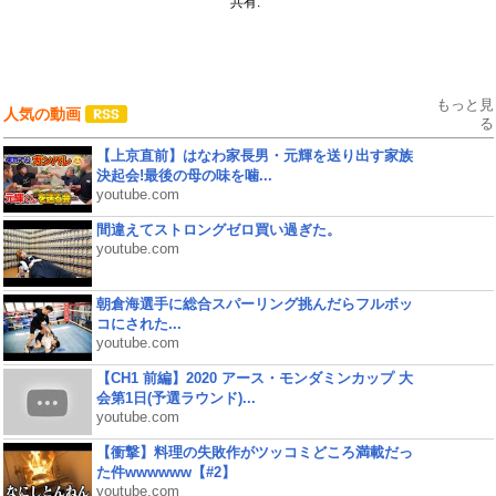
共有:
もっと見
人気の動画
る
【上京直前】はなわ家長男・元輝を送り出す家族
決起会!最後の母の味を噛...
youtube.com
間違えてストロングゼロ買い過ぎた。
youtube.com
朝倉海選手に総合スパーリング挑んだらフルボッ
コにされた...
youtube.com
【CH1 前編】2020 アース・モンダミンカップ 大
会第1日(予選ラウンド)...
youtube.com
【衝撃】料理の失敗作がツッコミどころ満載だっ
た件wwwwww【#2】
youtube.com