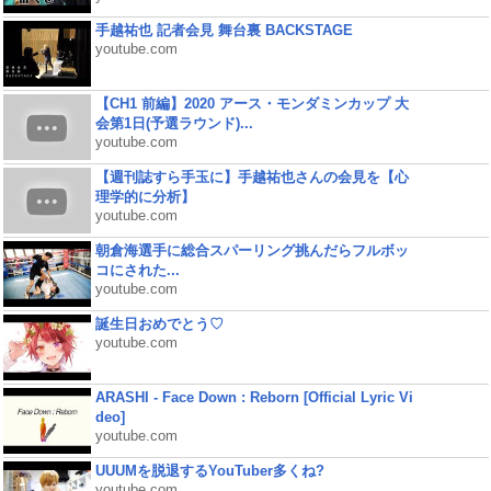
手越祐也 記者会見 舞台裏 BACKSTAGE
youtube.com
【CH1 前編】2020 アース・モンダミンカップ 大
会第1日(予選ラウンド)...
youtube.com
【週刊誌すら手玉に】手越祐也さんの会見を【心
理学的に分析】
youtube.com
朝倉海選手に総合スパーリング挑んだらフルボッ
コにされた...
youtube.com
誕生日おめでとう♡
youtube.com
ARASHI - Face Down : Reborn [Official Lyric Vi
deo]
youtube.com
UUUMを脱退するYouTuber多くね?
youtube.com