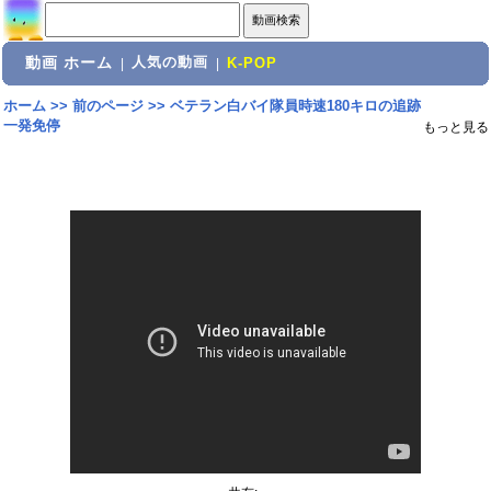
動画 ホーム
人気の動画
|
|
K-POP
ホーム
>>
前のページ
>>
ベテラン白バイ隊員時速180キロの追跡
一発免停
もっと見る