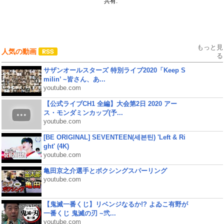
共有:
もっと見
人気の動画
る
サザンオールスターズ 特別ライブ2020「Keep S
milin’ ~皆さん、あ...
youtube.com
【公式ライブCH1 全編】大会第2日 2020 アー
ス・モンダミンカップ(予...
youtube.com
[BE ORIGINAL] SEVENTEEN(세븐틴) 'Left & Ri
ght' (4K)
youtube.com
亀田京之介選手とボクシングスパーリング
youtube.com
【鬼滅一番くじ】リベンジなるか!? よゐこ有野が
一番くじ 鬼滅の刃 ~弐...
youtube.com