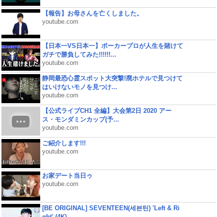
【報告】お母さんを亡くしました。
youtube.com
【日本一VS日本一】ポーカープロが人生を賭けて
ガチで勝負してみた!!!!!!...
youtube.com
静岡最恐心霊スポット大突撃!廃ホテルで見つけて
はいけないモノを見つけ...
youtube.com
【公式ライブCH1 全編】大会第2日 2020 アー
ス・モンダミンカップ(予...
youtube.com
ご紹介します!!!
youtube.com
お家デート当日ゥ
youtube.com
[BE ORIGINAL] SEVENTEEN(세븐틴) 'Left & Ri
ght' (4K)