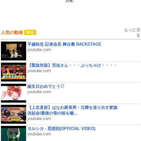
共有:
もっと見
人気の動画
る
手越祐也 記者会見 舞台裏 BACKSTAGE
youtube.com
【緊急対談】宮迫さん・・・ぶっちゃけ・・・・
youtube.com
誕生日おめでとう♡
youtube.com
【上京直前】はなわ家長男・元輝を送り出す家族
決起会!最後の母の味を噛...
youtube.com
ヨルシカ - 思想犯(OFFICIAL VIDEO)
youtube.com