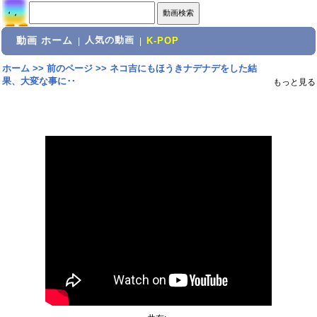
動画 ホーム
人気の動画
|
|
K-POP
ホーム
>>
前のページ
>>
ネコ吉にもほうきナデナデをした結
果、大変な事に‥
もっと見る