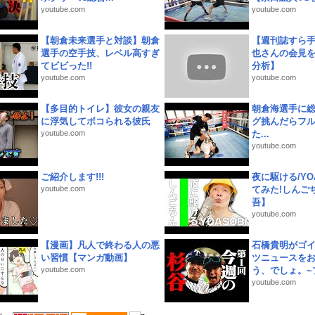
youtube.com
youtube.com
【朝倉未来選手と対談】朝倉
【週刊誌すら
選手の空手技、レベル高すぎ
也さんの会見
てビビった!!
分析】
youtube.com
youtube.com
【多目的トイレ】彼女の親友
朝倉海選手に
に浮気してボコられる彼氏
グ挑んだらフ
youtube.com
た...
youtube.com
ご紹介します!!!
夜に駆ける/YOA
youtube.com
てみた!しんご
吾】
youtube.com
【漫画】凡人で終わる人の悪
石橋貴明がゴ
い習慣【マンガ動画】
ツニュースを
youtube.com
う、でしょ。~プ
youtube.com