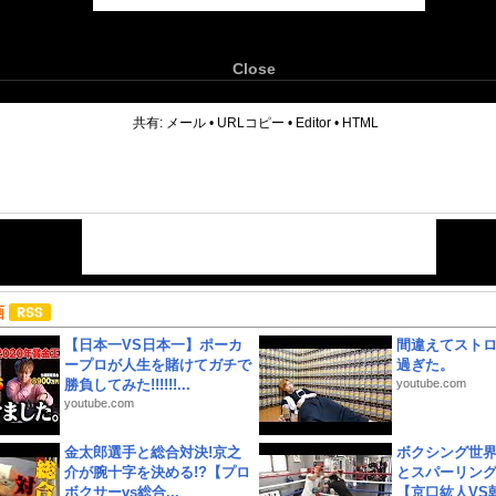
Close
6
共有:
メール
•
URLコピー
•
Editor
•
HTML
画
【日本一VS日本一】ポーカ
間違えてスト
ープロが人生を賭けてガチで
過ぎた。
勝負してみた!!!!!!...
youtube.com
youtube.com
金太郎選手と総合対決!京之
ボクシング世
介が腕十字を決める!?【プロ
とスパーリン
ボクサーvs総合...
【京口紘人VS朝