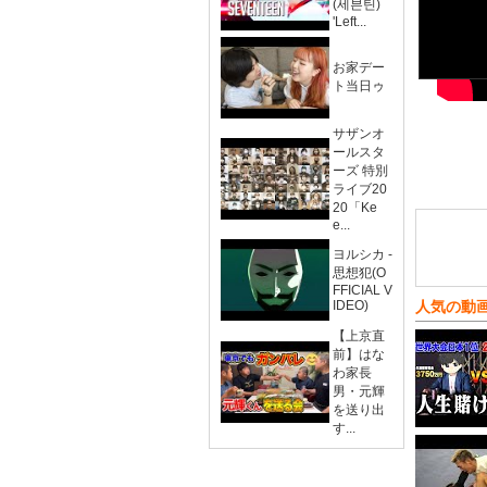
(세븐틴)
'Left...
お家デー
ト当日ゥ
サザンオ
ールスタ
ーズ 特別
ライブ20
20「Ke
e...
ヨルシカ -
思想犯(O
FFICIAL V
IDEO)
人気の動
【上京直
前】はな
わ家長
男・元輝
を送り出
す...