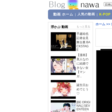
動画 ホーム
人気の動画
|
|
K-POP
ホーム
>>
浮かぶ 動画
もっと見る
手越祐也
記者会見
舞台裏 BA
CKSTAG
E
【漫画】
美人なの
に結婚で
きない女
【マン
ガ...
誕生日お
めでとう
♡
[BE ORIGI
NAL] SEV
ENTEEN