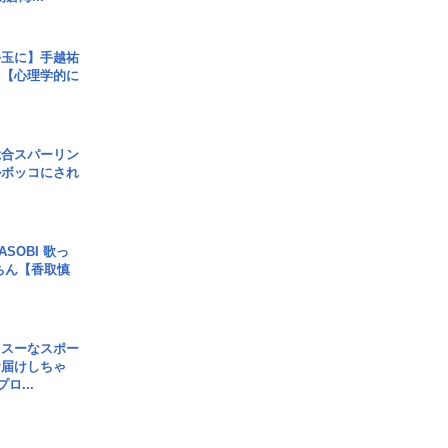
手玉に】手越祐
を【心理学的に
総合スパーリン
ルボッコにされ
SOBI 歌っ
ちん【香取慎
イスーなスポー
お届けしちゃ
ロ...