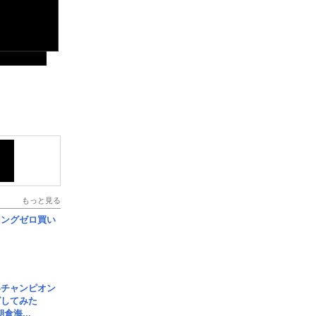
もっと見る
ロングゼロ買い
界チャンピオン
グしてみた
倉海...