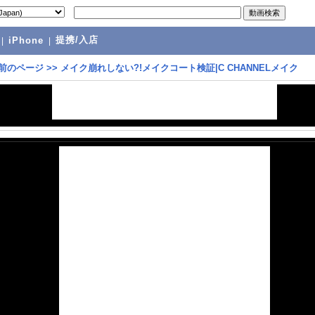
提携/入店
|
iPhone
|
前のページ
>>
メイク崩れしない?!メイクコート検証|C CHANNELメイク