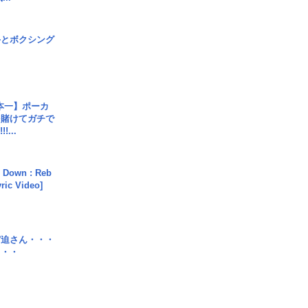
手とボクシング
本一】ポーカ
を賭けてガチで
!...
 Down : Reb
yric Video]
宮迫さん・・・
・・・