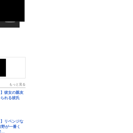
もっと見る
レ】彼女の親友
コられる彼氏
じ】リベンジな
こ有野が一番く
..