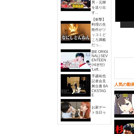
男・元輝
を送り出
す...
【衝撃】
料理の失
敗作がツ
ッコミど
ころ満載
だっ...
[BE ORIGI
NAL] SEV
ENTEEN
(세븐틴)
'Left...
手越祐也
記者会見
人気の動
舞台裏 BA
CKSTAG
E
お家デー
ト当日ゥ