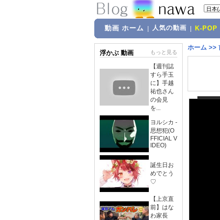
動画 ホーム
人気の動画
|
|
K-POP
ホーム
>>
浮かぶ 動画
もっと見る
【週刊誌
すら手玉
に】手越
祐也さん
の会見
を...
ヨルシカ -
思想犯(O
FFICIAL V
IDEO)
誕生日お
めでとう
♡
【上京直
前】はな
わ家長