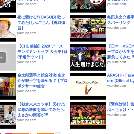
youtube.com
youtube.com
夜に駆ける/YOASOBI 歌っ
亀田京之介選
てみた!しんごちん【香取慎
スパーリング
吾】
youtube.com
youtube.com
【CH1 前編】2020 アース・
【日本一VS日
モンダミンカップ 大会第1日
ープロが人生
(予選ラウンド)...
勝負してみた!!!!!
youtube.com
youtube.com
金太郎選手と総合対決!京之
ARASHI - Face
介が腕十字を決める!?【プロ
orn [Official L
ボクサーvs総合...
youtube.com
youtube.com
【朝倉未来コラボ】天心VS
【緊急対談】
武尊の勝敗を聞いてみたら、
ぶっちゃけ・
まさかの回答が!!!
youtube.com
youtube.com