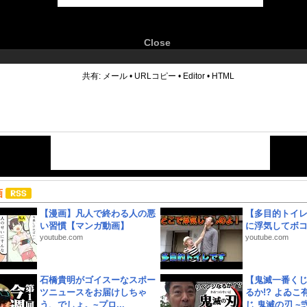
Close
6
共有:
メール
•
URLコピー
•
Editor
•
HTML
画
【漫画】凡人で終わる人の悪
【多目的トイ
い習慣【マンガ動画】
に浮気してボ
youtube.com
youtube.com
石橋貴明がゴイスーなスポー
【鬼滅一番く
ツニュースをお届けしちゃ
るか!? よゐ
う、でしょ。~プロ...
じ 鬼滅の刃 ~弐.