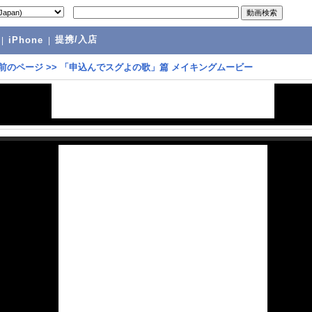
提携/入店
|
iPhone
|
前のページ
>>
「申込んでスグよの歌」篇 メイキングムービー