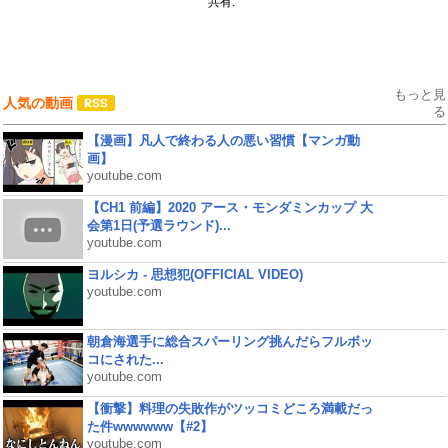
共有:
もっと見
人気の動画
る
【漫画】凡人で終わる人の悪い習慣【マンガ動
画】
youtube.com
【CH1 前編】2020 アース・モンダミンカップ 大
会第1日(予選ラウンド)...
youtube.com
ヨルシカ - 思想犯(OFFICIAL VIDEO)
youtube.com
朝倉海選手に総合スパーリング挑んだらフルボッ
コにされた...
youtube.com
【衝撃】料理の失敗作がツッコミどころ満載だっ
た件wwwwww【#2】
youtube.com