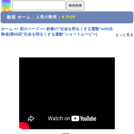
動画 ホーム
人気の動画
|
|
K-POP
ホーム
>>
前のページ
>>
鉄拳の“社会を明るくする運動”with法
務省(第66回“社会を明るくする運動”ショートムービー)
もっと見る