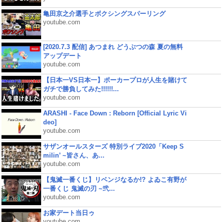
亀田京之介選手とボクシングスパーリング
youtube.com
[2020.7.3 配信] あつまれ どうぶつの森 夏の無料
アップデート
youtube.com
【日本一VS日本一】ポーカープロが人生を賭けて
ガチで勝負してみた!!!!!!...
youtube.com
ARASHI - Face Down : Reborn [Official Lyric Vi
deo]
youtube.com
サザンオールスターズ 特別ライブ2020「Keep S
milin’ ~皆さん、あ...
youtube.com
【鬼滅一番くじ】リベンジなるか!? よゐこ有野が
一番くじ 鬼滅の刃 ~弐...
youtube.com
お家デート当日ゥ
youtube.com