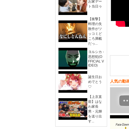
お家デー
ト当日ゥ
【衝撃】
料理の失
敗作がツ
ッコミど
ころ満載
だっ...
ヨルシカ -
思想犯(O
FFICIAL V
IDEO)
誕生日お
人気の動
めでとう
♡
【上京直
前】はな
わ家長
男・元輝
を送り出
す...