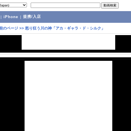
提携/入店
|
iPhone
|
前のページ
>>
怒り狂う川の神「アカ・ギャラ・ド・シルク」