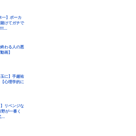
本一】ポーカ
を賭けてガチで
!...
で終わる人の悪
ガ動画】
手玉に】手越祐
を【心理学的に
じ】リベンジな
こ有野が一番く
..