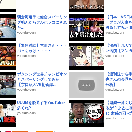
朝倉海選手に総合スパーリン
【日本一VS日
グ挑んだらフルボッコにされ
ープロが人生
た...
勝負してみた!!!!!
youtube.com
youtube.com
【緊急対談】宮迫さん・・・
【漫画】凡人
ぶっちゃけ・・・・
い習慣【マン
youtube.com
youtube.com
ボクシング世界チャンピオン
【週刊誌すら
とスパーリングしてみた
也さんの会見
【京口紘人VS朝倉海...
分析】
youtube.com
youtube.com
UUUMを脱退するYouTuber
【鬼滅一番く
多くね?
るか!? よゐ
youtube.com
じ 鬼滅の刃 ~弐.
youtube.com