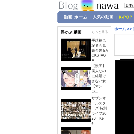
動画 ホーム
人気の動画
|
|
K-POP
ホーム
>>
浮かぶ 動画
もっと見る
手越祐也
記者会見
舞台裏 BA
CKSTAG
E
【漫画】
美人なの
に結婚で
きない女
【マン
ガ...
サザンオ
ールスタ
ーズ 特別
ライブ20
20「Ke
e...