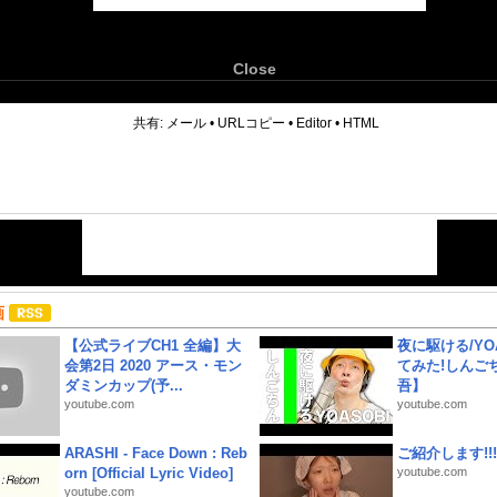
Close
6
共有:
メール
•
URLコピー
•
Editor
•
HTML
画
【公式ライブCH1 全編】大
夜に駆ける/YOA
会第2日 2020 アース・モン
てみた!しんご
ダミンカップ(予...
吾】
youtube.com
youtube.com
ARASHI - Face Down : Reb
ご紹介します!!!
orn [Official Lyric Video]
youtube.com
youtube.com