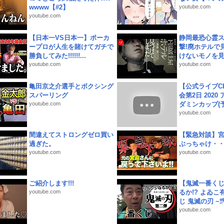
wwww【#2】
youtube.com
youtube.com
【日本一VS日本一】ポーカ
静岡最恐心霊
ープロが人生を賭けてガチで
撃!廃ホテルで
勝負してみた!!!!!!...
けないモノを見つ
youtube.com
youtube.com
亀田京之介選手とボクシング
【公式ライブC
スパーリング
会第2日 2020
youtube.com
ダミンカップ(予.
youtube.com
間違えてストロングゼロ買い
【緊急対談】
過ぎた。
ぶっちゃけ・
youtube.com
youtube.com
ご紹介します!!!
【鬼滅一番く
youtube.com
るか!? よゐ
じ 鬼滅の刃 ~弐.
youtube.com