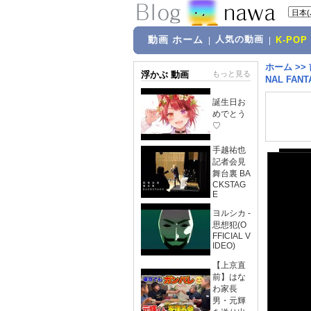
動画 ホーム
人気の動画
|
|
K-POP
ホーム
>>
浮かぶ 動画
もっと見る
NAL FANT
誕生日お
めでとう
♡
手越祐也
記者会見
舞台裏 BA
CKSTAG
E
ヨルシカ -
思想犯(O
FFICIAL V
IDEO)
【上京直
前】はな
わ家長
男・元輝