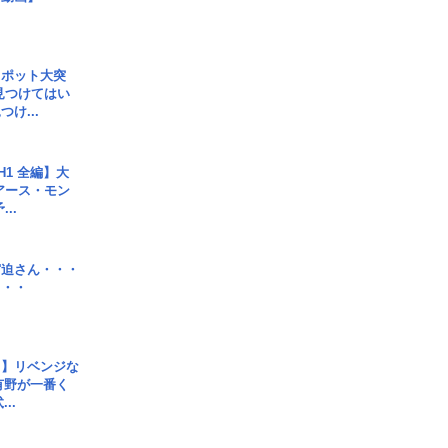
スポット大突
見つけてはい
け...
H1 全編】大
 アース・モン
..
宮迫さん・・・
・・・
じ】リベンジな
こ有野が一番く
..