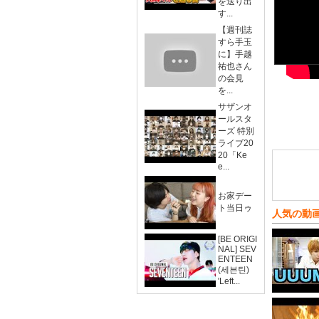
を送り出
す...
【週刊誌
すら手玉
に】手越
祐也さん
の会見
を...
サザンオ
ールスタ
ーズ 特別
ライブ20
20「Ke
e...
お家デー
ト当日ゥ
人気の動
[BE ORIGI
NAL] SEV
ENTEEN
(세븐틴)
'Left...