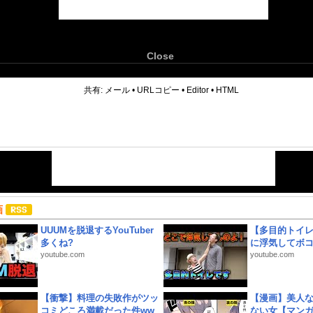
Close
6
共有:
メール
•
URLコピー
•
Editor
•
HTML
画
UUUMを脱退するYouTuber
【多目的トイ
多くね?
に浮気してボ
youtube.com
youtube.com
【衝撃】料理の失敗作がツッ
【漫画】美人
コミどころ満載だった件ww
ない女【マン