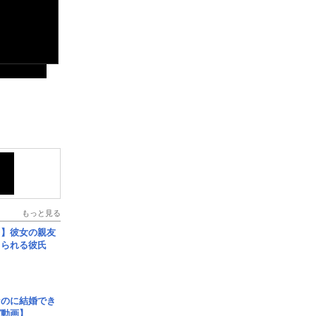
もっと見る
レ】彼女の親友
コられる彼氏
なのに結婚でき
ガ動画】