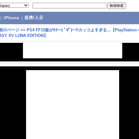
提携/入店
|
iPhone
|
前のページ
>>
PS4 FF15版がｷﾀ━( ﾟ∀ﾟ)━!!カッコよすぎる…【PlayStation 4
ASY XV LUNA EDITION】