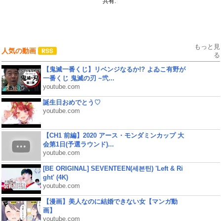
共有:
もっと見
人気の動画
る
【鬼滅一番くじ】リベンジなるか!? よゐこ有野が
一番くじ 鬼滅の刃 ~弐...
youtube.com
誕生日おめでとう♡
youtube.com
【CH1 前編】2020 アース・モンダミンカップ 大
会第1日(予選ラウンド)...
youtube.com
[BE ORIGINAL] SEVENTEEN(세븐틴) 'Left & Ri
ght' (4K)
youtube.com
【漫画】美人なのに結婚できない女【マンガ動
画】
youtube.com