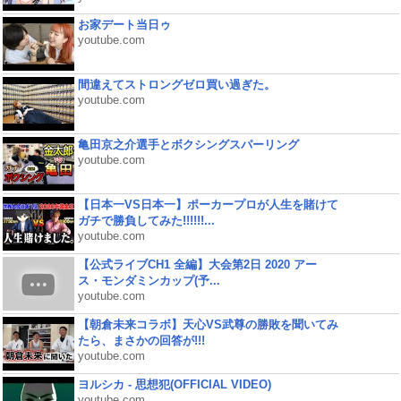
お家デート当日ゥ
youtube.com
間違えてストロングゼロ買い過ぎた。
youtube.com
亀田京之介選手とボクシングスパーリング
youtube.com
【日本一VS日本一】ポーカープロが人生を賭けて
ガチで勝負してみた!!!!!!...
youtube.com
【公式ライブCH1 全編】大会第2日 2020 アー
ス・モンダミンカップ(予...
youtube.com
【朝倉未来コラボ】天心VS武尊の勝敗を聞いてみ
たら、まさかの回答が!!!
youtube.com
ヨルシカ - 思想犯(OFFICIAL VIDEO)
youtube.com