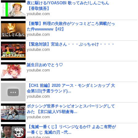
夜に駆ける/YOASOBI 歌ってみた!しんごちん
【香取慎吾】
youtube.com
【衝撃】料理の失敗作がツッコミどころ満載だっ
た件wwwwww【#2】
youtube.com
【緊急対談】宮迫さん・・・ぶっちゃけ・・・・
youtube.com
誕生日おめでとう♡
youtube.com
【CH1 前編】2020 アース・モンダミンカップ 大
会第1日(予選ラウンド)...
youtube.com
ボクシング世界チャンピオンとスパーリングして
みた 【京口紘人VS朝倉海...
youtube.com
【鬼滅一番くじ】リベンジなるか!? よゐこ有野が
一番くじ 鬼滅の刃 ~弐...
youtube.com