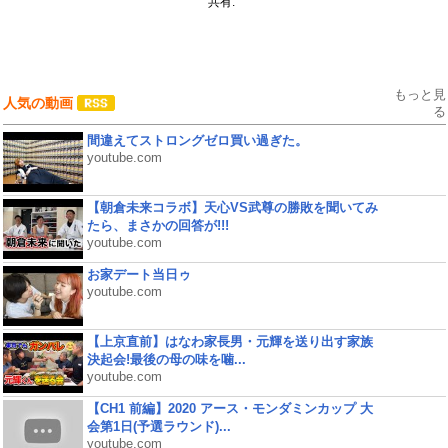
共有:
もっと見
人気の動画
る
間違えてストロングゼロ買い過ぎた。
youtube.com
【朝倉未来コラボ】天心VS武尊の勝敗を聞いてみ
たら、まさかの回答が!!!
youtube.com
お家デート当日ゥ
youtube.com
【上京直前】はなわ家長男・元輝を送り出す家族
決起会!最後の母の味を噛...
youtube.com
【CH1 前編】2020 アース・モンダミンカップ 大
会第1日(予選ラウンド)...
youtube.com