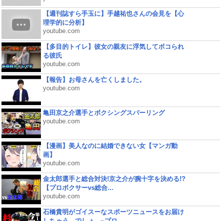
【週刊誌すら手玉に】手越祐也さんの会見を【心
理学的に分析】
youtube.com
【多目的トイレ】彼女の親友に浮気してボコられ
る彼氏
youtube.com
【報告】お母さんを亡くしました。
youtube.com
亀田京之介選手とボクシングスパーリング
youtube.com
【漫画】美人なのに結婚できない女【マンガ動
画】
youtube.com
金太郎選手と総合対決!京之介が腕十字を決める!?
【プロボクサーvs総合...
youtube.com
石橋貴明がゴイスーなスポーツニュースをお届け
しちゃう、でしょ。~プロ...