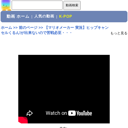
動画 ホーム
人気の動画
|
|
K-POP
ホーム
>>
前のページ
>>
【マリオメーカー 実況】ヒップキャン
セルくるん!が出来ないので苦戦必至・・・
もっと見る