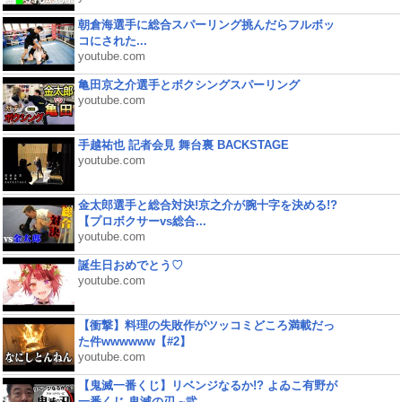
朝倉海選手に総合スパーリング挑んだらフルボッ
コにされた...
youtube.com
亀田京之介選手とボクシングスパーリング
youtube.com
手越祐也 記者会見 舞台裏 BACKSTAGE
youtube.com
金太郎選手と総合対決!京之介が腕十字を決める!?
【プロボクサーvs総合...
youtube.com
誕生日おめでとう♡
youtube.com
【衝撃】料理の失敗作がツッコミどころ満載だっ
た件wwwwww【#2】
youtube.com
【鬼滅一番くじ】リベンジなるか!? よゐこ有野が
一番くじ 鬼滅の刃 ~弐...