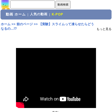
動画 ホーム
人気の動画
|
|
K-POP
ホーム
>>
前のページ
>>
【実験】スライムって凍らせたらどう
なるの…!?
もっと見る