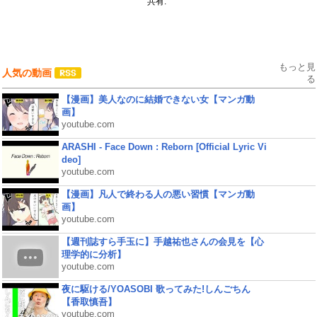
共有:
もっと見
人気の動画
る
【漫画】美人なのに結婚できない女【マンガ動
画】
youtube.com
ARASHI - Face Down : Reborn [Official Lyric Vi
deo]
youtube.com
【漫画】凡人で終わる人の悪い習慣【マンガ動
画】
youtube.com
【週刊誌すら手玉に】手越祐也さんの会見を【心
理学的に分析】
youtube.com
夜に駆ける/YOASOBI 歌ってみた!しんごちん
【香取慎吾】
youtube.com