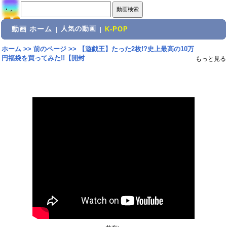
動画 ホーム
人気の動画
|
|
K-POP
ホーム
>>
前のページ
>>
【遊戯王】たった2枚!?史上最高の10万
円福袋を買ってみた!!【開封
もっと見る