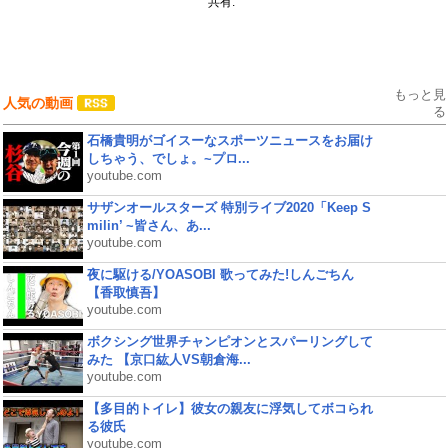
共有:
もっと見
人気の動画
る
石橋貴明がゴイスーなスポーツニュースをお届け
しちゃう、でしょ。~プロ...
youtube.com
サザンオールスターズ 特別ライブ2020「Keep S
milin’ ~皆さん、あ...
youtube.com
夜に駆ける/YOASOBI 歌ってみた!しんごちん
【香取慎吾】
youtube.com
ボクシング世界チャンピオンとスパーリングして
みた 【京口紘人VS朝倉海...
youtube.com
【多目的トイレ】彼女の親友に浮気してボコられ
る彼氏
youtube.com