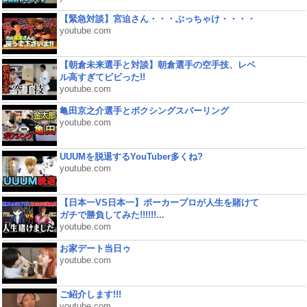
【緊急対談】宮迫さん・・・ぶっちゃけ・・・・
youtube.com
【朝倉未来選手と対談】朝倉選手の空手技、レベ
ル高すぎてビビった!!
youtube.com
亀田京之介選手とボクシングスパーリング
youtube.com
UUUMを脱退するYouTuber多くね?
youtube.com
【日本一VS日本一】ポーカープロが人生を賭けて
ガチで勝負してみた!!!!!!...
youtube.com
お家デート当日ゥ
youtube.com
ご紹介します!!!
youtube.com