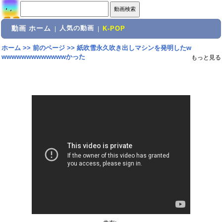
動画 ホーム
人気の動画
|
|
K-POP
ホーム
>>
前のページ
>>
紙吹雪永久吹き出しマシンを発明したw
wwwwwwwwwwwwwかった
もっと見る