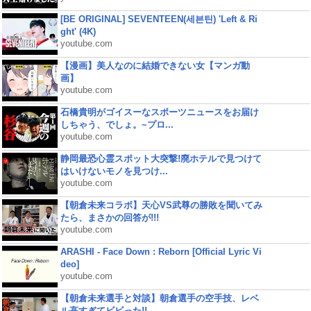
[BE ORIGINAL] SEVENTEEN(세븐틴) 'Left & Ri
ght' (4K)
youtube.com
【漫画】美人なのに結婚できない女【マンガ動
画】
youtube.com
石橋貴明がゴイスーなスポーツニュースをお届け
しちゃう、でしょ。~プロ...
youtube.com
静岡最恐心霊スポット大突撃!廃ホテルで見つけて
はいけないモノを見つけ...
youtube.com
【朝倉未来コラボ】天心VS武尊の勝敗を聞いてみ
たら、まさかの回答が!!!
youtube.com
ARASHI - Face Down : Reborn [Official Lyric Vi
deo]
youtube.com
【朝倉未来選手と対談】朝倉選手の空手技、レベ
ル高すぎてビビった!!