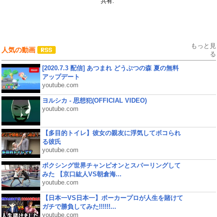
共有:
もっと見
人気の動画
る
[2020.7.3 配信] あつまれ どうぶつの森 夏の無料
アップデート
youtube.com
ヨルシカ - 思想犯(OFFICIAL VIDEO)
youtube.com
【多目的トイレ】彼女の親友に浮気してボコられ
る彼氏
youtube.com
ボクシング世界チャンピオンとスパーリングして
みた 【京口紘人VS朝倉海...
youtube.com
【日本一VS日本一】ポーカープロが人生を賭けて
ガチで勝負してみた!!!!!!...
youtube.com