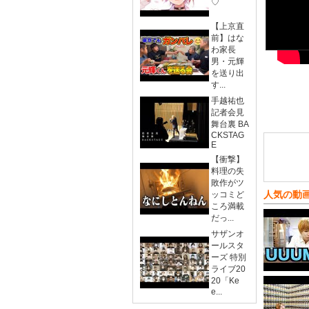
♡
【上京直
前】はな
わ家長
男・元輝
を送り出
す...
手越祐也
記者会見
舞台裏 BA
CKSTAG
E
【衝撃】
料理の失
敗作がツ
人気の動
ッコミど
ころ満載
だっ...
サザンオ
ールスタ
ーズ 特別
ライブ20
20「Ke
e...