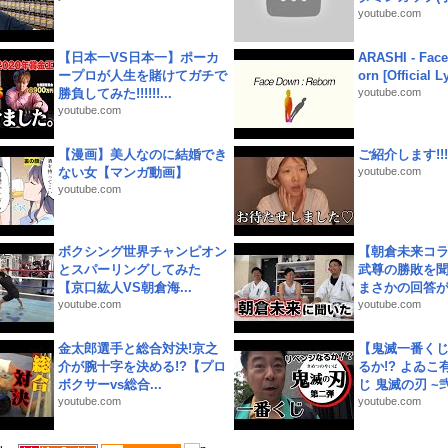
youtube.com
【日本一VS日本一】ポーカ
ARASHI - Face
ープロが人生を賭けてガチで
orn [Official L
勝負してみた!!!!!!...
youtube.com
youtube.com
【漫画】美人なのに結婚でき
ご紹介します!!!
ない女【マンガ動画】
youtube.com
youtube.com
ボクシング世界チャンピオン
【朝倉未来コラ
とスパーリングしてみた
武尊の勝敗を
【京口紘人VS朝倉海...
まさかの回答が!
youtube.com
youtube.com
金太郎選手と総合対決!京之
【鬼滅一番く
介が腕十字を決める!?【プロ
るか!? よゐ
ボクサーvs総合...
じ 鬼滅の刃 ~弐.
youtube.com
youtube.com