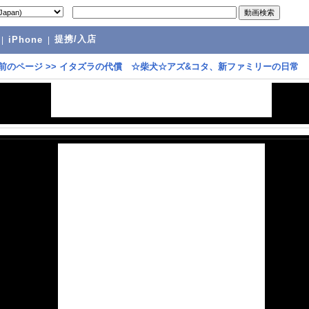
提携/入店
|
iPhone
|
前のページ
>>
イタズラの代償 ☆柴犬☆アズ&コタ、新ファミリーの日常