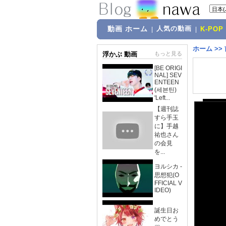
動画 ホーム
人気の動画
|
|
K-POP
ホーム
>>
浮かぶ 動画
もっと見る
[BE ORIGI
NAL] SEV
ENTEEN
(세븐틴)
'Left...
【週刊誌
すら手玉
に】手越
祐也さん
の会見
を...
ヨルシカ -
思想犯(O
FFICIAL V
IDEO)
誕生日お
めでとう