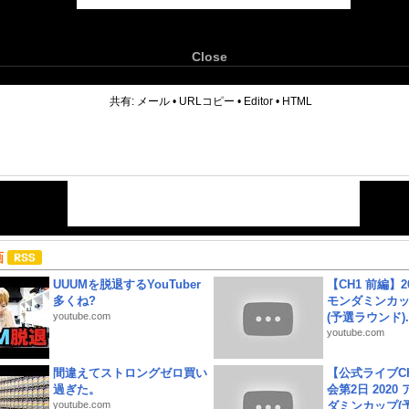
Close
6
共有:
メール
•
URLコピー
•
Editor
•
HTML
画
UUUMを脱退するYouTuber
【CH1 前編】2
多くね?
モンダミンカッ
youtube.com
(予選ラウンド)..
youtube.com
間違えてストロングゼロ買い
【公式ライブC
過ぎた。
会第2日 2020
youtube.com
ダミンカップ(予.