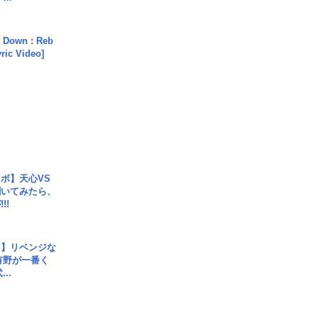
 Down : Reb
yric Video]
ボ】天心VS
聞いてみたら、
!!
じ】リベンジな
こ有野が一番く
..