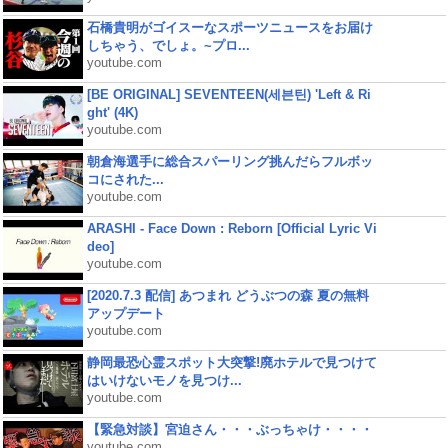
石橋貴明がゴイスーなスポーツニュースをお届け
しちゃう、でしょ。~プロ...
youtube.com
[BE ORIGINAL] SEVENTEEN(세븐틴) 'Left & Ri
ght' (4K)
youtube.com
朝倉海選手に総合スパーリング挑んだらフルボッ
コにされた...
youtube.com
ARASHI - Face Down : Reborn [Official Lyric Vi
deo]
youtube.com
[2020.7.3 配信] あつまれ どうぶつの森 夏の無料
アップデート
youtube.com
静岡最恐心霊スポット大突撃!廃ホテルで見つけて
はいけないモノを見つけ...
youtube.com
【緊急対談】宮迫さん・・・ぶっちゃけ・・・・
youtube.com