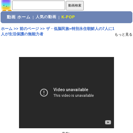
動画 ホーム
人気の動画
|
|
K-POP
ホーム
>>
前のページ
>>
ザ・低脳民族=特別永住朝鮮人の7人に1
人が生活保護の無能力者
もっと見る