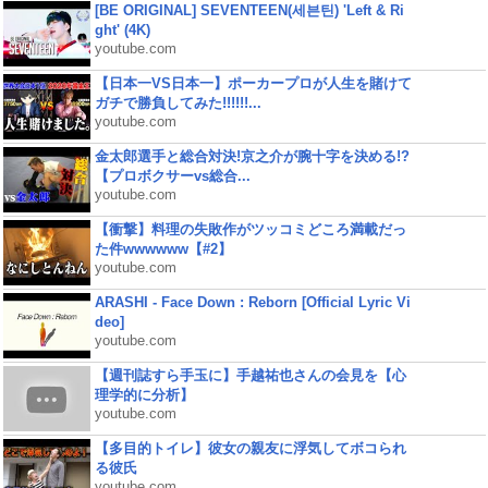
[BE ORIGINAL] SEVENTEEN(세븐틴) 'Left & Ri
ght' (4K)
youtube.com
【日本一VS日本一】ポーカープロが人生を賭けて
ガチで勝負してみた!!!!!!...
youtube.com
金太郎選手と総合対決!京之介が腕十字を決める!?
【プロボクサーvs総合...
youtube.com
【衝撃】料理の失敗作がツッコミどころ満載だっ
た件wwwwww【#2】
youtube.com
ARASHI - Face Down : Reborn [Official Lyric Vi
deo]
youtube.com
【週刊誌すら手玉に】手越祐也さんの会見を【心
理学的に分析】
youtube.com
【多目的トイレ】彼女の親友に浮気してボコられ
る彼氏
youtube.com