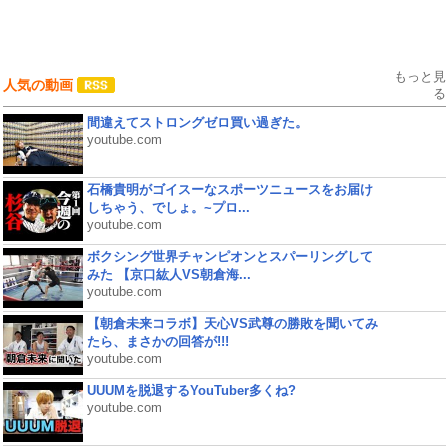
もっと見
人気の動画
る
間違えてストロングゼロ買い過ぎた。
youtube.com
石橋貴明がゴイスーなスポーツニュースをお届け
しちゃう、でしょ。~プロ...
youtube.com
ボクシング世界チャンピオンとスパーリングして
みた 【京口紘人VS朝倉海...
youtube.com
【朝倉未来コラボ】天心VS武尊の勝敗を聞いてみ
たら、まさかの回答が!!!
youtube.com
UUUMを脱退するYouTuber多くね?
youtube.com