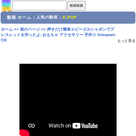
動画 ホーム
人気の動画
|
|
K-POP
ホーム
>>
前のページ
>>
押すだけ簡単☆ビーズカシャポンでブ
レスレットを作ったよ♪おもちゃ アクセサリー 手作り himawari-
CH
もっと見る