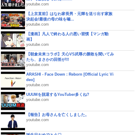
youtube.com
【上京直前】はなわ家長男・元輝を送り出す家族
決起会!最後の母の味を噛...
youtube.com
【漫画】凡人で終わる人の悪い習慣【マンガ動
画】
youtube.com
【朝倉未来コラボ】天心VS武尊の勝敗を聞いてみ
たら、まさかの回答が!!!
youtube.com
ARASHI - Face Down : Reborn [Official Lyric Vi
deo]
youtube.com
UUUMを脱退するYouTuber多くね?
youtube.com
【報告】お母さんを亡くしました。
youtube.com
誕生日おめでとう♡