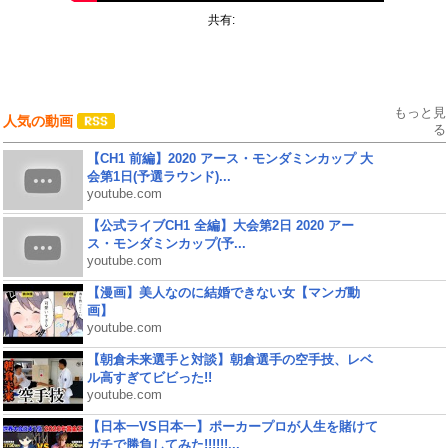
共有:
もっと見
人気の動画
る
【CH1 前編】2020 アース・モンダミンカップ 大
会第1日(予選ラウンド)...
youtube.com
【公式ライブCH1 全編】大会第2日 2020 アー
ス・モンダミンカップ(予...
youtube.com
【漫画】美人なのに結婚できない女【マンガ動
画】
youtube.com
【朝倉未来選手と対談】朝倉選手の空手技、レベ
ル高すぎてビビった!!
youtube.com
【日本一VS日本一】ポーカープロが人生を賭けて
ガチで勝負してみた!!!!!!...