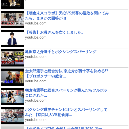
【朝倉未来コラボ】天心VS武尊の勝敗を聞いてみ
たら、まさかの回答が!!!
youtube.com
【報告】お母さんを亡くしました。
youtube.com
亀田京之介選手とボクシングスパーリング
youtube.com
金太郎選手と総合対決!京之介が腕十字を決める!?
【プロボクサーvs総合...
youtube.com
朝倉海選手に総合スパーリング挑んだらフルボッ
コにされた...
youtube.com
ボクシング世界チャンピオンとスパーリングして
みた 【京口紘人VS朝倉海...
youtube.com
【公式ライブCH1 全編】大会第2日 2020 アー