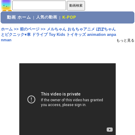
動画 ホーム
人気の動画
|
|
K-POP
ホーム
>>
前のページ
>>
メルちゃん おもちゃアニメ ぽぽちゃん
とピクニック♥車 ドライブ Toy Kids トイキッズ animation anpa
nman
もっと見る