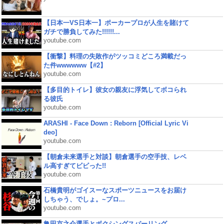
【日本一VS日本一】ポーカープロが人生を賭けて
ガチで勝負してみた!!!!!!...
youtube.com
【衝撃】料理の失敗作がツッコミどころ満載だっ
た件wwwwww【#2】
youtube.com
【多目的トイレ】彼女の親友に浮気してボコられ
る彼氏
youtube.com
ARASHI - Face Down : Reborn [Official Lyric Vi
deo]
youtube.com
【朝倉未来選手と対談】朝倉選手の空手技、レベ
ル高すぎてビビった!!
youtube.com
石橋貴明がゴイスーなスポーツニュースをお届け
しちゃう、でしょ。~プロ...
youtube.com
亀田京之介選手とボクシングスパーリング