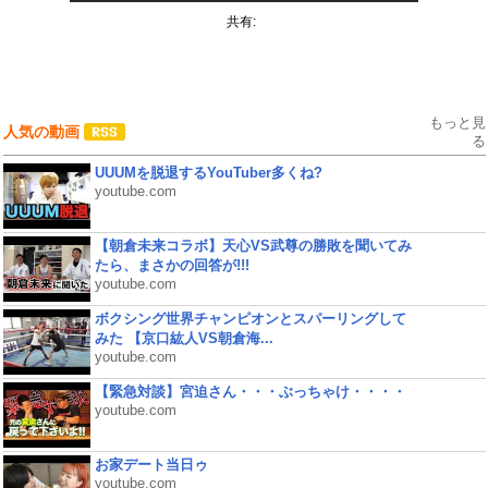
共有:
もっと見
人気の動画
る
UUUMを脱退するYouTuber多くね?
youtube.com
【朝倉未来コラボ】天心VS武尊の勝敗を聞いてみ
たら、まさかの回答が!!!
youtube.com
ボクシング世界チャンピオンとスパーリングして
みた 【京口紘人VS朝倉海...
youtube.com
【緊急対談】宮迫さん・・・ぶっちゃけ・・・・
youtube.com
お家デート当日ゥ
youtube.com