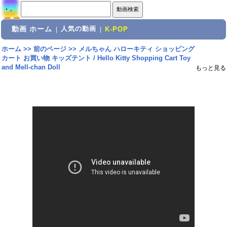
動画 ホーム
人気の動画
|
|
K-POP
ホーム
>>
前のページ
>>
メルちゃん ハローキティ ショッピング
カート お買い物 キッズテント / Hello Kitty Shopping Cart Toy
and Mell-chan Doll
もっと見る