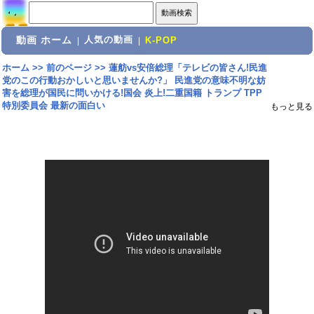
動画 ホーム
人気の動画
|
|
K-POP
ホーム
>>
前のページ
>>
蓮舫vs安倍総理「テレビの皆さん!民進
党のこの行動おかしいと思いませんか?」 民進党の意味不明な妨
害を総理が国民に問いかける!国会 炎上!二重国籍 トランプ TPP
特別委員会 最新の面白い
もっと見る