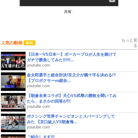
共有:
もっと見
人気の動画
る
【日本一VS日本一】ポーカープロが人生を賭けて
ガチで勝負してみた!!!!!!...
youtube.com
金太郎選手と総合対決!京之介が腕十字を決める!?
【プロボクサーvs総合...
youtube.com
【朝倉未来コラボ】天心VS武尊の勝敗を聞いてみ
たら、まさかの回答が!!!
youtube.com
ボクシング世界チャンピオンとスパーリングして
みた 【京口紘人VS朝倉海...
youtube.com
ご紹介します!!!