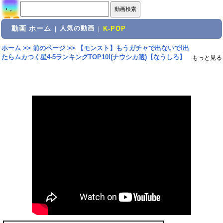
動画 ホーム
人気の動画
|
|
K-POP
ホーム
>>
前のページ
>>
【モンスト】もうガチャで出ないで!出
たらムカつく星4-5ランキングTOP10!(ナウシカ選)【なうしろ】
もっと見る