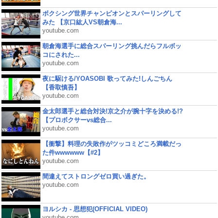
ボクシング世界チャンピオンとスパーリングして
みた 【京口紘人VS朝倉海...
youtube.com
朝倉海選手に総合スパーリング挑んだらフルボッ
コにされた...
youtube.com
夜に駆ける/YOASOBI 歌ってみた!しんごちん
【香取慎吾】
youtube.com
金太郎選手と総合対決!京之介が腕十字を決める!?
【プロボクサーvs総合...
youtube.com
【衝撃】料理の失敗作がツッコミどころ満載だっ
た件wwwwww【#2】
youtube.com
間違えてストロングゼロ買い過ぎた。
youtube.com
ヨルシカ - 思想犯(OFFICIAL VIDEO)
youtube.com