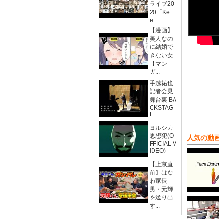
ライブ20
20「Ke
e...
【漫画】
美人なの
に結婚で
きない女
【マン
ガ...
手越祐也
記者会見
舞台裏 BA
CKSTAG
E
ヨルシカ -
思想犯(O
人気の動
FFICIAL V
IDEO)
【上京直
前】はな
わ家長
男・元輝
を送り出
す...