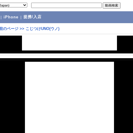
提携/入店
|
iPhone
|
前のページ
>>
こじつけUNO(ウノ)