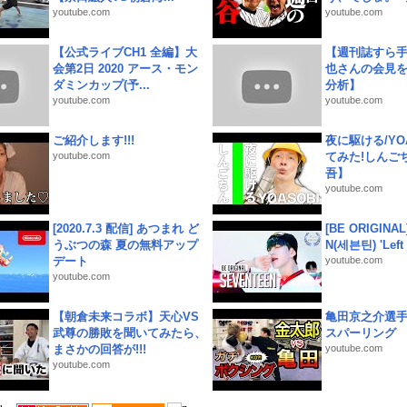
youtube.com
youtube.com
【公式ライブCH1 全編】大
【週刊誌すら
会第2日 2020 アース・モン
也さんの会見
ダミンカップ(予...
分析】
youtube.com
youtube.com
ご紹介します!!!
夜に駆ける/YOA
youtube.com
てみた!しんご
吾】
youtube.com
[2020.7.3 配信] あつまれ ど
[BE ORIGINA
うぶつの森 夏の無料アップ
N(세븐틴) 'Left &
デート
youtube.com
youtube.com
【朝倉未来コラボ】天心VS
亀田京之介選
武尊の勝敗を聞いてみたら、
スパーリング
まさかの回答が!!!
youtube.com
youtube.com