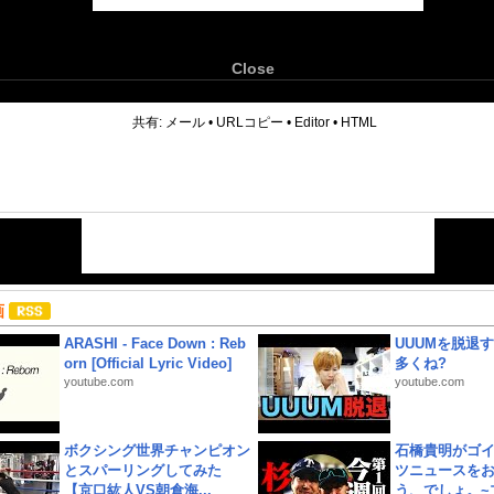
Close
6
共有:
メール
•
URLコピー
•
Editor
•
HTML
画
ARASHI - Face Down : Reb
UUUMを脱退する
orn [Official Lyric Video]
多くね?
youtube.com
youtube.com
ボクシング世界チャンピオン
石橋貴明がゴ
とスパーリングしてみた
ツニュースを
【京口紘人VS朝倉海...
う、でしょ。~プ