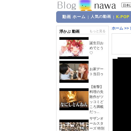
動画 ホーム
人気の動画
|
|
K-POP
ホーム
>>
浮かぶ 動画
もっと見る
誕生日お
めでとう
♡
お家デー
ト当日ゥ
【衝撃】
料理の失
敗作がツ
ッコミど
ころ満載
だっ...
サザンオ
ールスタ
ーズ 特別