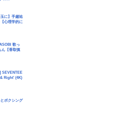
手玉に】手越祐
を【心理学的に
SOBI 歌っ
ちん【香取慎
L] SEVENTEE
 Right' (4K)
手とボクシング