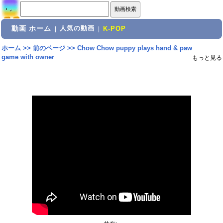
動画 ホーム
人気の動画
|
|
K-POP
ホーム
>>
前のページ
>>
Chow Chow puppy plays hand & paw
game with owner
もっと見る