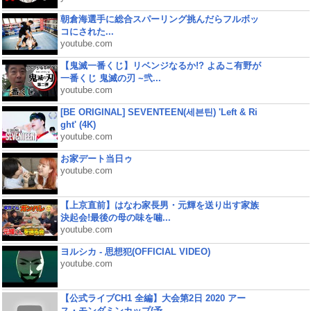
朝倉海選手に総合スパーリング挑んだらフルボッ
コにされた...
youtube.com
【鬼滅一番くじ】リベンジなるか!? よゐこ有野が
一番くじ 鬼滅の刃 ~弐...
youtube.com
[BE ORIGINAL] SEVENTEEN(세븐틴) 'Left & Ri
ght' (4K)
youtube.com
お家デート当日ゥ
youtube.com
【上京直前】はなわ家長男・元輝を送り出す家族
決起会!最後の母の味を噛...
youtube.com
ヨルシカ - 思想犯(OFFICIAL VIDEO)
youtube.com
【公式ライブCH1 全編】大会第2日 2020 アー
ス・モンダミンカップ(予...