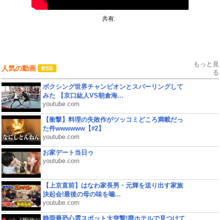
共有:
もっと見
人気の動画
る
ボクシング世界チャンピオンとスパーリングして
みた 【京口紘人VS朝倉海...
youtube.com
【衝撃】料理の失敗作がツッコミどころ満載だっ
た件wwwwww【#2】
youtube.com
お家デート当日ゥ
youtube.com
【上京直前】はなわ家長男・元輝を送り出す家族
決起会!最後の母の味を噛...
youtube.com
静岡最恐心霊スポット大突撃!廃ホテルで見つけて