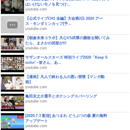
はいけないモノを見つけ...
youtube.com
【公式ライブCH1 全編】大会第2日 2020 アー
ス・モンダミンカップ(予...
youtube.com
【朝倉未来コラボ】天心VS武尊の勝敗を聞いてみ
たら、まさかの回答が!!!
youtube.com
サザンオールスターズ 特別ライブ2020「Keep S
milin’ ~皆さん、あ...
youtube.com
【漫画】凡人で終わる人の悪い習慣【マンガ動
画】
youtube.com
亀田京之介選手とボクシングスパーリング
youtube.com
[2020.7.3 配信] あつまれ どうぶつの森 夏の無料
アップデート
youtube.com