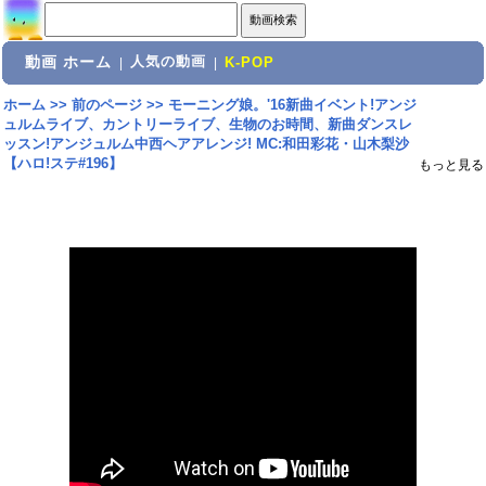
動画 ホーム
人気の動画
|
|
K-POP
ホーム
>>
前のページ
>>
モーニング娘。'16新曲イベント!アンジ
ュルムライブ、カントリーライブ、生物のお時間、新曲ダンスレ
ッスン!アンジュルム中西ヘアアレンジ! MC:和田彩花・山木梨沙
【ハロ!ステ#196】
もっと見る