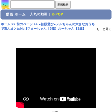
動画 ホーム
人気の動画
|
|
K-POP
ホーム
>>
前のページ
>>
●普段遊び●メルちゃんの大きなおうち
で遊ぶまとめNo.1♡まーちゃん【5歳】おーちゃん【3歳】
もっと見る