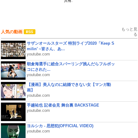
共有:
もっと見
人気の動画
る
サザンオールスターズ 特別ライブ2020「Keep S
milin’ ~皆さん、あ...
youtube.com
朝倉海選手に総合スパーリング挑んだらフルボッ
コにされた...
youtube.com
【漫画】美人なのに結婚できない女【マンガ動
画】
youtube.com
手越祐也 記者会見 舞台裏 BACKSTAGE
youtube.com
ヨルシカ - 思想犯(OFFICIAL VIDEO)
youtube.com