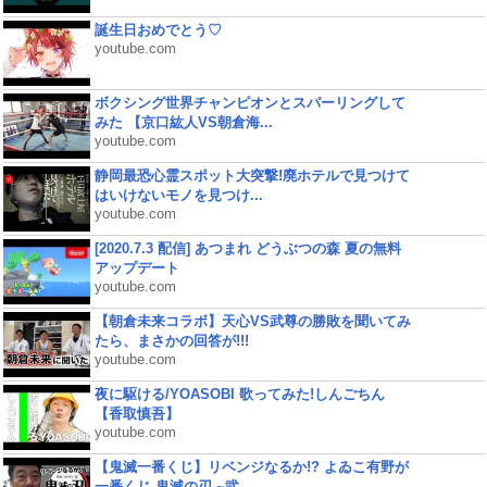
誕生日おめでとう♡
youtube.com
ボクシング世界チャンピオンとスパーリングして
みた 【京口紘人VS朝倉海...
youtube.com
静岡最恐心霊スポット大突撃!廃ホテルで見つけて
はいけないモノを見つけ...
youtube.com
[2020.7.3 配信] あつまれ どうぶつの森 夏の無料
アップデート
youtube.com
【朝倉未来コラボ】天心VS武尊の勝敗を聞いてみ
たら、まさかの回答が!!!
youtube.com
夜に駆ける/YOASOBI 歌ってみた!しんごちん
【香取慎吾】
youtube.com
【鬼滅一番くじ】リベンジなるか!? よゐこ有野が
一番くじ 鬼滅の刃 ~弐...