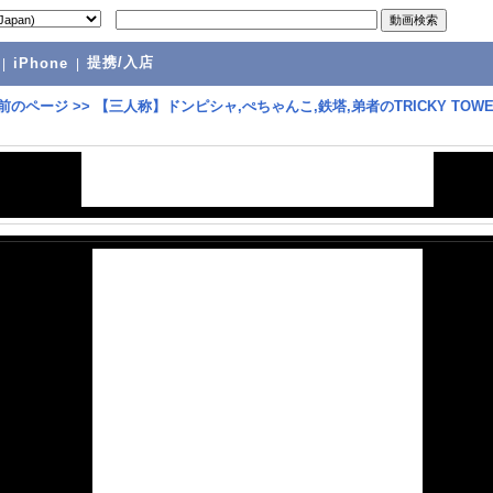
提携/入店
|
iPhone
|
前のページ
>>
【三人称】ドンピシャ,ぺちゃんこ,鉄塔,弟者のTRICKY TOWE