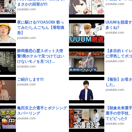
まさかの回答が!!!
youtube.com
youtube.com
夜に駆ける/YOASOBI 歌っ
UUUMを脱退する
てみた!しんごちん【香取慎
多くね?
吾】
youtube.com
youtube.com
静岡最恐心霊スポット大突
【多目的トイ
撃!廃ホテルで見つけてはい
に浮気してボ
けないモノを見つけ...
youtube.com
youtube.com
ご紹介します!!!
【報告】お母
youtube.com
した。
youtube.com
亀田京之介選手とボクシング
【朝倉未来選
スパーリング
選手の空手技
youtube.com
てビビった!!
youtube.com