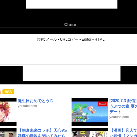
Close
6
共有:
メール
•
URLコピー
•
Editor
•
HTML
画
誕生日おめでとう♡
[2020.7.3 配
youtube.com
うぶつの森 夏
デート
youtube.com
【朝倉未来コラボ】天心VS
【漫画】凡人
武尊の勝敗を聞いてみたら、
い習慣【マン