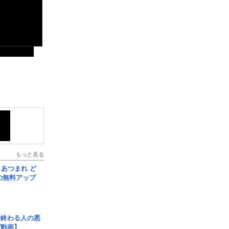
もっと見る
信] あつまれ ど
の無料アップ
で終わる人の悪
ガ動画】