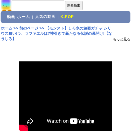
動画 ホーム
人気の動画
|
|
K-POP
ホーム
>>
前のページ
>>
【モンスト】しろ水の遊宴ガチャ!シリ
ウス狙い!ラ、ラファエルは?神引きで新たなる伝説の幕開け!【な
うしろ】
もっと見る