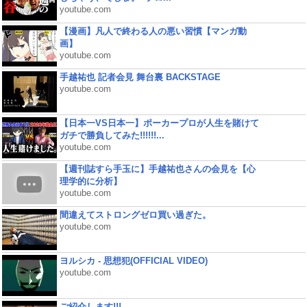
youtube.com
【漫画】凡人で終わる人の悪い習慣【マンガ動
画】
youtube.com
手越祐也 記者会見 舞台裏 BACKSTAGE
youtube.com
【日本一VS日本一】ポーカープロが人生を賭けて
ガチで勝負してみた!!!!!!...
youtube.com
【週刊誌すら手玉に】手越祐也さんの会見を【心
理学的に分析】
youtube.com
間違えてストロングゼロ買い過ぎた。
youtube.com
ヨルシカ - 思想犯(OFFICIAL VIDEO)
youtube.com
ご紹介します!!!