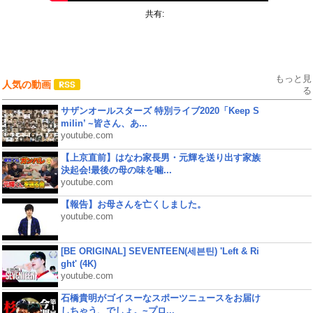
共有:
もっと見
人気の動画
る
サザンオールスターズ 特別ライブ2020「Keep S
milin’ ~皆さん、あ...
youtube.com
【上京直前】はなわ家長男・元輝を送り出す家族
決起会!最後の母の味を噛...
youtube.com
【報告】お母さんを亡くしました。
youtube.com
[BE ORIGINAL] SEVENTEEN(세븐틴) 'Left & Ri
ght' (4K)
youtube.com
石橋貴明がゴイスーなスポーツニュースをお届け
しちゃう、でしょ。~プロ...