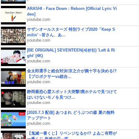
ARASHI - Face Down : Reborn [Official Lyric Vi
deo]
youtube.com
サザンオールスターズ 特別ライブ2020「Keep S
milin’ ~皆さん、あ...
youtube.com
[BE ORIGINAL] SEVENTEEN(세븐틴) 'Left & Ri
ght' (4K)
youtube.com
金太郎選手と総合対決!京之介が腕十字を決める!?
【プロボクサーvs総合...
youtube.com
静岡最恐心霊スポット大突撃!廃ホテルで見つけて
はいけないモノを見つけ...
youtube.com
[2020.7.3 配信] あつまれ どうぶつの森 夏の無料
アップデート
youtube.com
【鬼滅一番くじ】リベンジなるか!? よゐこ有野が
一番くじ 鬼滅の刃 ~弐...