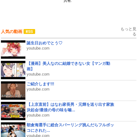
共有:
もっと見
人気の動画
る
誕生日おめでとう♡
youtube.com
【漫画】美人なのに結婚できない女【マンガ動
画】
youtube.com
ご紹介します!!!
youtube.com
【上京直前】はなわ家長男・元輝を送り出す家族
決起会!最後の母の味を噛...
youtube.com
朝倉海選手に総合スパーリング挑んだらフルボッ
コにされた...
youtube.com