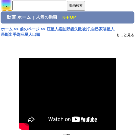
動画 ホーム
人気の動画
|
|
K-POP
ホーム
>>
前のページ
>>
汪星人搭訕野貓失敗被打,自己家喵星人
果斷出手為汪星人出頭
もっと見る