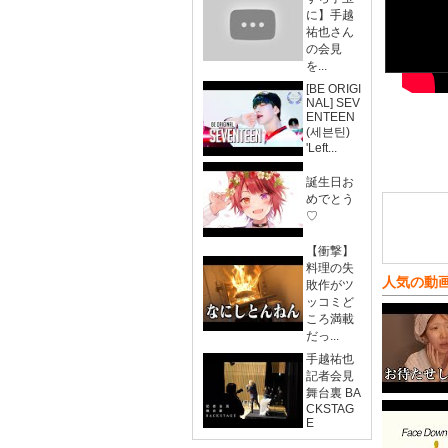
に】手越
祐也さん
の会見
を...
[BE ORIGI
NAL] SEV
ENTEEN
(세븐틴)
'Left...
誕生日お
めでとう
♡
【衝撃】
料理の失
人気の動
敗作がツ
ッコミど
ころ満載
だっ...
手越祐也
記者会見
舞台裏 BA
CKSTAG
E