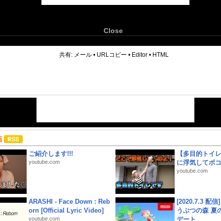
Close
6
共有:
メール
•
URLコピー
•
Editor
•
HTML
画
ご紹介します!!!
【多目的トイ
youtube.com
に浮気してボ
youtube.com
ARASHI - Face Down : Reb
[2020.7.3 配
orn [Official Lyric Video]
うぶつの森 夏
youtube.com
デート