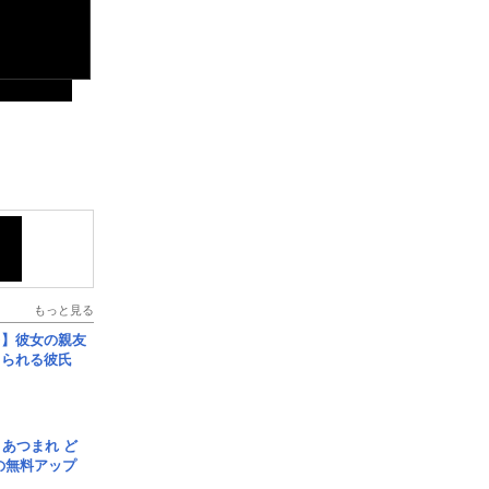
もっと見る
レ】彼女の親友
コられる彼氏
信] あつまれ ど
の無料アップ