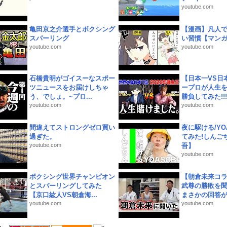
youtube.com
亀田京之介選手とボクシング
【漫画】凡人
スパーリング
い習慣【マン
youtube.com
youtube.com
石橋貴明がゴイスーなスポー
【日本一VS日
ツニュースをお届けしちゃ
ープロが人生
う、でしょ。~プロ...
勝負してみた!!!!!
youtube.com
youtube.com
間違えてストロングゼロ買い
夜に駆ける/YOA
過ぎた。
てみた!しんご
youtube.com
吾】
youtube.com
ボクシング世界チャンピオン
【朝倉未来コラ
とスパーリングしてみた
武尊の勝敗を
【京口紘人VS朝倉海...
まさかの回答が!
youtube.com
youtube.com