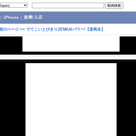
提携/入店
|
iPhone
|
前のページ
>>
でてこいとびきりZENKAIパワー!【逆再生】