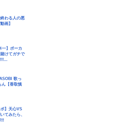
で終わる人の悪
ガ動画】
本一】ポーカ
を賭けてガチで
!...
SOBI 歌っ
ちん【香取慎
ボ】天心VS
聞いてみたら、
!!