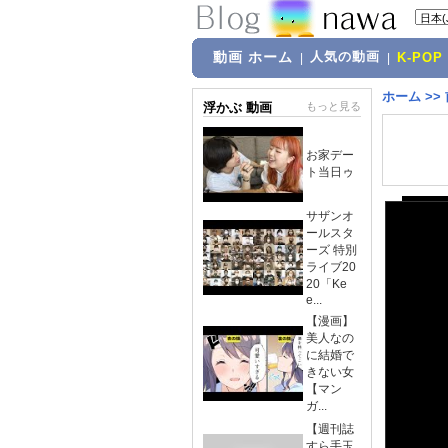
動画 ホーム
人気の動画
|
|
K-POP
ホーム
>>
浮かぶ 動画
もっと見る
お家デー
ト当日ゥ
サザンオ
ールスタ
ーズ 特別
ライブ20
20「Ke
e...
【漫画】
美人なの
に結婚で
きない女
【マン
ガ...
【週刊誌
すら手玉