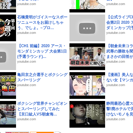
youtube.com
youtube.com
石橋貴明がゴイスーなスポー
【公式ライブC
ツニュースをお届けしちゃ
会第2日 2020
う、でしょ。~プロ...
ダミンカップ(予.
youtube.com
youtube.com
【CH1 前編】2020 アース・
【朝倉未来コラ
モンダミンカップ 大会第1日
武尊の勝敗を
(予選ラウンド)...
まさかの回答が!
youtube.com
youtube.com
亀田京之介選手とボクシング
【漫画】美人
スパーリング
ない女【マン
youtube.com
youtube.com
ボクシング世界チャンピオン
静岡最恐心霊
とスパーリングしてみた
撃!廃ホテルで
【京口紘人VS朝倉海...
けないモノを見つ
youtube.com
youtube.com