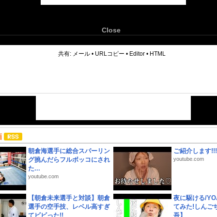
Close
6
共有:
メール
•
URLコピー
•
Editor
•
HTML
画
朝倉海選手に総合スパーリン
ご紹介します!!!
グ挑んだらフルボッコにされ
youtube.com
た...
youtube.com
【朝倉未来選手と対談】朝倉
夜に駆ける/YOA
選手の空手技、レベル高すぎ
てみた!しんご
てビビった!!
吾】