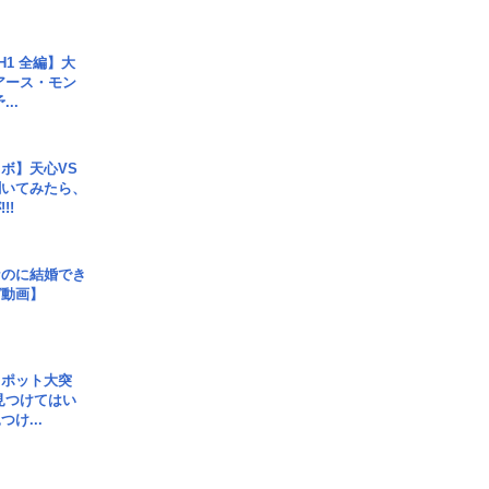
H1 全編】大
 アース・モン
..
ボ】天心VS
聞いてみたら、
!!
なのに結婚でき
ガ動画】
スポット大突
見つけてはい
け...