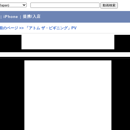
提携/入店
|
iPhone
|
前のページ
>>
「アトム ザ・ビギニング」PV