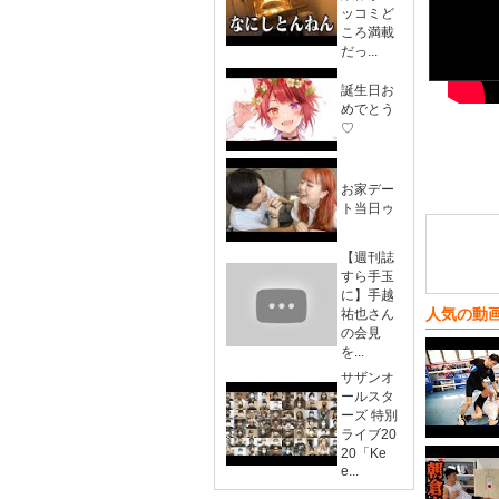
ッコミど
ころ満載
だっ...
誕生日お
めでとう
♡
お家デー
ト当日ゥ
【週刊誌
すら手玉
に】手越
人気の動
祐也さん
の会見
を...
サザンオ
ールスタ
ーズ 特別
ライブ20
20「Ke
e...