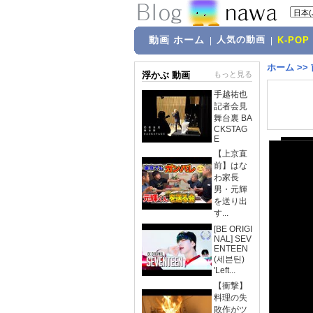
動画 ホーム
人気の動画
|
|
K-POP
ホーム
>>
浮かぶ 動画
もっと見る
手越祐也
記者会見
舞台裏 BA
CKSTAG
E
【上京直
前】はな
わ家長
男・元輝
を送り出
す...
[BE ORIGI
NAL] SEV
ENTEEN
(세븐틴)
'Left...
【衝撃】
料理の失
敗作がツ