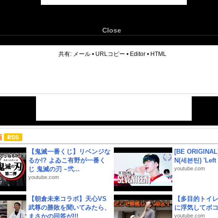
Close
6
共有:
メール
•
URLコピー
•
Editor
•
HTML
画
【鬼滅一番くじ】リベンジな
[BE ORIGINA
るか!? よゐこ有野が一番く
N(세븐틴) 'Left &
じ 鬼滅の刃 ~弐...
youtube.com
youtube.com
【朝倉未来コラボ】天心VS
【多目的トイ
武尊の勝敗を聞いてみたら、
に浮気してボ
まさかの回答が!!!
youtube.com