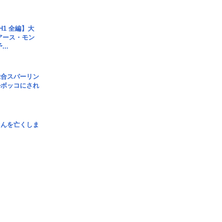
H1 全編】大
 アース・モン
..
総合スパーリン
ルボッコにされ
さんを亡くしま