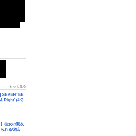
もっと見る
L] SEVENTEE
 Right' (4K)
レ】彼女の親友
コられる彼氏