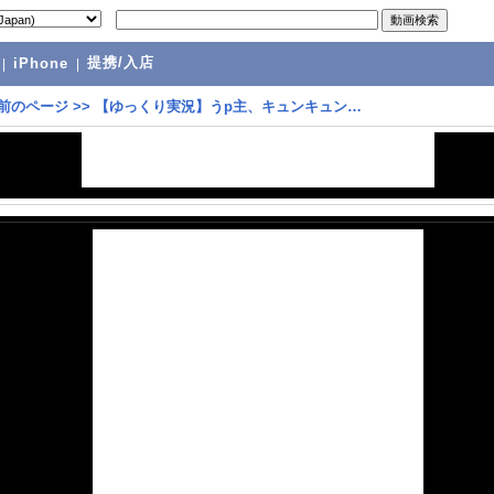
提携/入店
|
iPhone
|
前のページ
>>
【ゆっくり実況】うp主、キュンキュン…