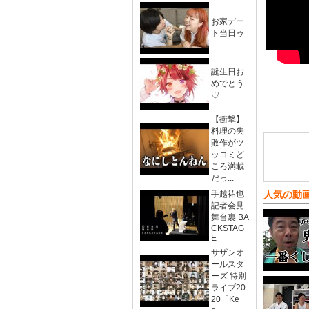
お家デー
ト当日ゥ
誕生日お
めでとう
♡
【衝撃】
料理の失
敗作がツ
ッコミど
ころ満載
だっ...
手越祐也
人気の動
記者会見
舞台裏 BA
CKSTAG
E
サザンオ
ールスタ
ーズ 特別
ライブ20
20「Ke