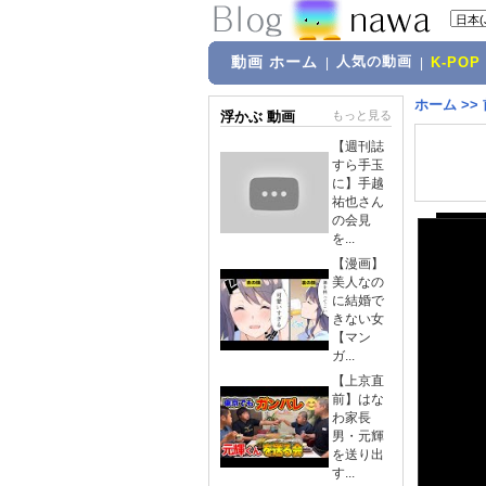
動画 ホーム
人気の動画
|
|
K-POP
ホーム
>>
浮かぶ 動画
もっと見る
【週刊誌
すら手玉
に】手越
祐也さん
の会見
を...
【漫画】
美人なの
に結婚で
きない女
【マン
ガ...
【上京直
前】はな
わ家長
男・元輝
を送り出
す...