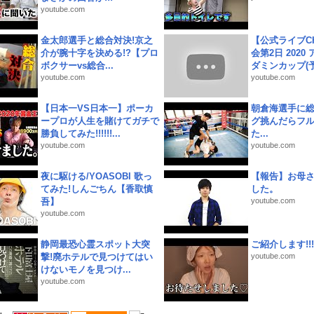
youtube.com
金太郎選手と総合対決!京之
【公式ライブC
介が腕十字を決める!?【プロ
会第2日 2020
ボクサーvs総合...
ダミンカップ(予.
youtube.com
youtube.com
【日本一VS日本一】ポーカ
朝倉海選手に
ープロが人生を賭けてガチで
グ挑んだらフ
勝負してみた!!!!!!...
た...
youtube.com
youtube.com
夜に駆ける/YOASOBI 歌っ
【報告】お母
てみた!しんごちん【香取慎
した。
吾】
youtube.com
youtube.com
静岡最恐心霊スポット大突
ご紹介します!!!
撃!廃ホテルで見つけてはい
youtube.com
けないモノを見つけ...
youtube.com