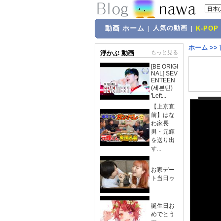
動画 ホーム
人気の動画
|
|
K-POP
ホーム
>>
浮かぶ 動画
もっと見る
[BE ORIGI
NAL] SEV
ENTEEN
(세븐틴)
'Left...
【上京直
前】はな
わ家長
男・元輝
を送り出
す...
お家デー
ト当日ゥ
誕生日お
めでとう