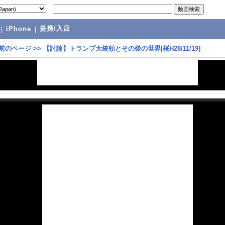
提携/入店
|
iPhone
|
前のページ
>>
【討論】トランプ大統領とその後の世界[桜H28/11/19]