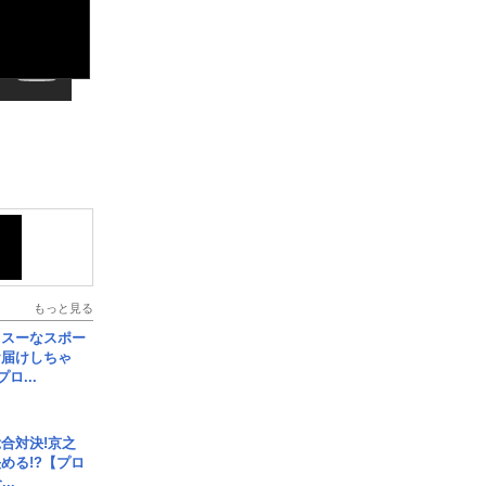
もっと見る
イスーなスポー
お届けしちゃ
ロ...
合対決!京之
める!?【プロ
..