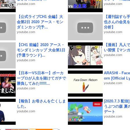
youtube.com
youtube.com
【公式ライブCH1 全編】大
【週刊誌すら
会第2日 2020 アース・モン
也さんの会見
ダミンカップ(予...
分析】
youtube.com
youtube.com
【CH1 前編】2020 アース・
【漫画】凡人
モンダミンカップ 大会第1日
い習慣【マン
(予選ラウンド)...
youtube.com
youtube.com
【日本一VS日本一】ポーカ
ARASHI - Face
ープロが人生を賭けてガチで
orn [Official L
勝負してみた!!!!!!...
youtube.com
youtube.com
【報告】お母さんを亡くしま
[2020.7.3 配
した。
うぶつの森 夏
youtube.com
デート
youtube.com