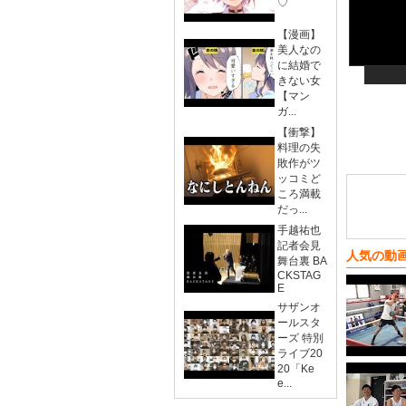
♡
【漫画】
美人なの
に結婚で
きない女
【マン
ガ...
【衝撃】
料理の失
敗作がツ
ッコミど
ころ満載
だっ...
手越祐也
記者会見
人気の動
舞台裏 BA
CKSTAG
E
サザンオ
ールスタ
ーズ 特別
ライブ20
20「Ke
e...