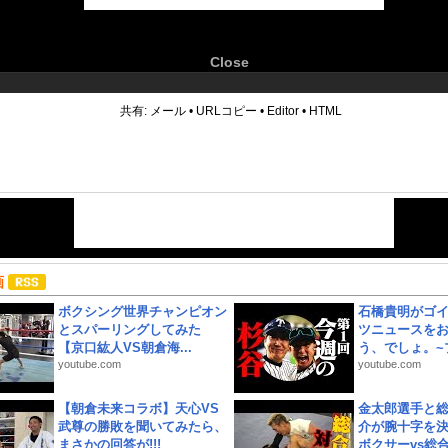
Close
6
共有:
メール
•
URLコピー
•
Editor
•
HTML
画
ボクシング世界チャンピオン
石橋貴明がゴ
とスパーリングしてみた
ツニュースを
【京口紘人VS朝倉海...
う、でしょ。~プ
youtube.com
youtube.com
【朝倉未来コラボ】天心VS
金太郎選手と総
武尊の勝敗を聞いてみたら、
介が腕十字を決
まさかの回答が!!!
ボクサーvs総合.