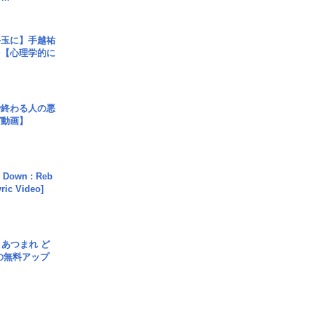
手玉に】手越祐
を【心理学的に
で終わる人の悪
ガ動画】
 Down : Reb
yric Video]
信] あつまれ ど
の無料アップ