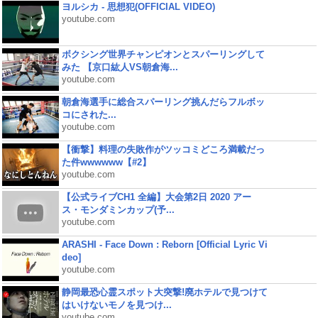
ヨルシカ - 思想犯(OFFICIAL VIDEO)
youtube.com
ボクシング世界チャンピオンとスパーリングして
みた 【京口紘人VS朝倉海...
youtube.com
朝倉海選手に総合スパーリング挑んだらフルボッ
コにされた...
youtube.com
【衝撃】料理の失敗作がツッコミどころ満載だっ
た件wwwwww【#2】
youtube.com
【公式ライブCH1 全編】大会第2日 2020 アー
ス・モンダミンカップ(予...
youtube.com
ARASHI - Face Down : Reborn [Official Lyric Vi
deo]
youtube.com
静岡最恐心霊スポット大突撃!廃ホテルで見つけて
はいけないモノを見つけ...
youtube.com