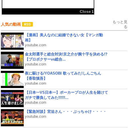
Close
1
もっと見
人気の動画
る
【漫画】美人なのに結婚できない女【マンガ動
画】
youtube.com
金太郎選手と総合対決!京之介が腕十字を決める!?
【プロボクサーvs総合...
youtube.com
夜に駆ける/YOASOBI 歌ってみた!しんごちん
【香取慎吾】
youtube.com
【日本一VS日本一】ポーカープロが人生を賭けて
ガチで勝負してみた!!!!!!...
youtube.com
【緊急対談】宮迫さん・・・ぶっちゃけ・・・・
youtube.com