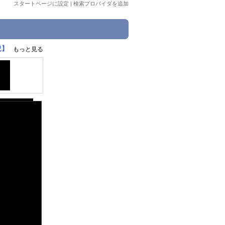
スタートページに設定
|
検索プロバイダを追加
況】
もっと見る