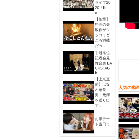
ライブ20
20「Ke
e...
【衝撃】
料理の失
敗作がツ
ッコミど
ころ満載
だっ...
手越祐也
記者会見
舞台裏 BA
CKSTAG
E
【上京直
前】はな
人気の動
わ家長
男・元輝
を送り出
す...
お家デー
ト当日ゥ