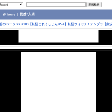
提携/入店
|
iPhone
|
前のページ
>>
#103【妖怪これくしょんUSA】妖怪ウォッチ3 テンプラ【実