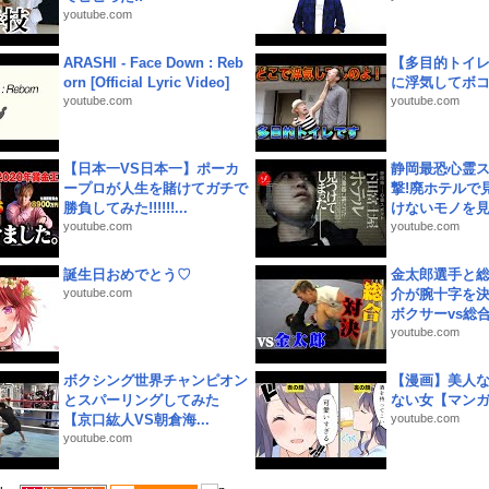
youtube.com
ARASHI - Face Down : Reb
【多目的トイ
orn [Official Lyric Video]
に浮気してボ
youtube.com
youtube.com
【日本一VS日本一】ポーカ
静岡最恐心霊
ープロが人生を賭けてガチで
撃!廃ホテルで
勝負してみた!!!!!!...
けないモノを見つ
youtube.com
youtube.com
誕生日おめでとう♡
金太郎選手と総
youtube.com
介が腕十字を決
ボクサーvs総合.
youtube.com
ボクシング世界チャンピオン
【漫画】美人
とスパーリングしてみた
ない女【マン
【京口紘人VS朝倉海...
youtube.com
youtube.com