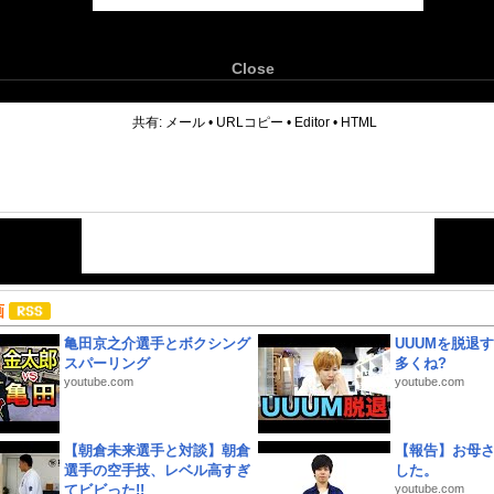
Close
6
共有:
メール
•
URLコピー
•
Editor
•
HTML
画
亀田京之介選手とボクシング
UUUMを脱退する
スパーリング
多くね?
youtube.com
youtube.com
【朝倉未来選手と対談】朝倉
【報告】お母
選手の空手技、レベル高すぎ
した。
てビビった!!
youtube.com