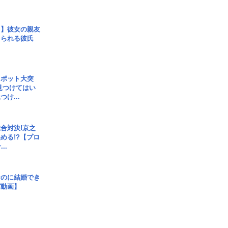
レ】彼女の親友
コられる彼氏
スポット大突
見つけてはい
け...
合対決!京之
める!?【プロ
..
なのに結婚でき
ガ動画】