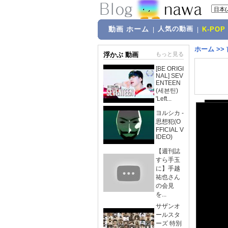
動画 ホーム
人気の動画
|
|
K-POP
ホーム
>>
浮かぶ 動画
もっと見る
[BE ORIGI
NAL] SEV
ENTEEN
(세븐틴)
'Left...
ヨルシカ -
思想犯(O
FFICIAL V
IDEO)
【週刊誌
すら手玉
に】手越
祐也さん
の会見
を...
サザンオ
ールスタ
ーズ 特別