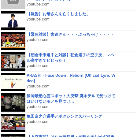
youtube.com
【報告】お母さんを亡くしました。
youtube.com
【緊急対談】宮迫さん・・・ぶっちゃけ・・・・
youtube.com
【朝倉未来選手と対談】朝倉選手の空手技、レベ
ル高すぎてビビった!!
youtube.com
ARASHI - Face Down : Reborn [Official Lyric Vi
deo]
youtube.com
静岡最恐心霊スポット大突撃!廃ホテルで見つけて
はいけないモノを見つけ...
youtube.com
亀田京之介選手とボクシングスパーリング
youtube.com
【上京直前】はなわ家長男・元輝を送り出す家族