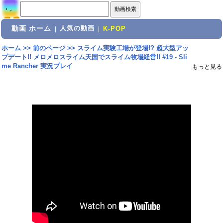
動画 ホーム
人気の動画
|
|
K-POP
ホーム
>>
前のページ
>>
スライム実験工場が登場!? 超大型アッ
プデート!! メロメロスライム天国でスライム牧場経営!! #19 - Sli
me Rancher 実況プレイ
もっと見る