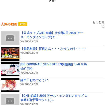
共有:
もっと見
人気の動画
る
【公式ライブCH1 全編】大会第2日 2020 アー
ス・モンダミンカップ(予...
youtube.com
【緊急対談】宮迫さん・・・ぶっちゃけ・・・・
youtube.com
[BE ORIGINAL] SEVENTEEN(세븐틴) 'Left & Ri
ght' (4K)
youtube.com
誕生日おめでとう♡
youtube.com
【CH1 前編】2020 アース・モンダミンカップ 大
会第1日(予選ラウンド)...
youtube.com