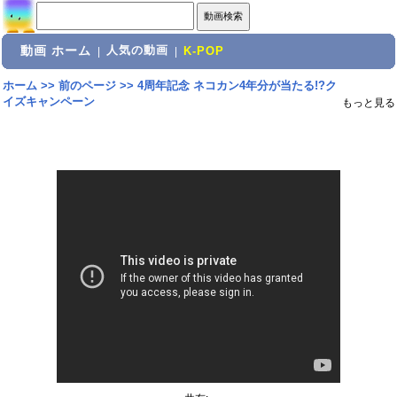
動画 ホーム
人気の動画
|
|
K-POP
ホーム
>>
前のページ
>>
4周年記念 ネコカン4年分が当たる!?ク
イズキャンペーン
もっと見る