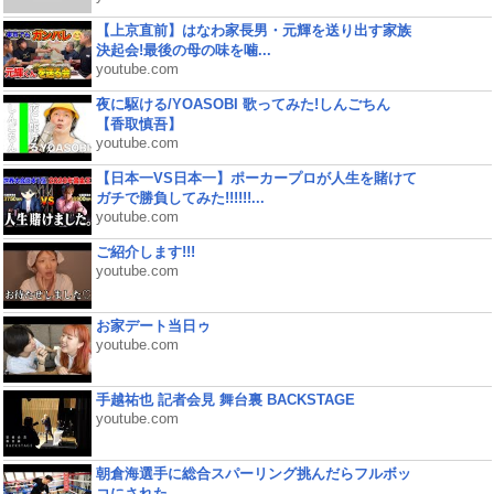
【上京直前】はなわ家長男・元輝を送り出す家族
決起会!最後の母の味を噛...
youtube.com
夜に駆ける/YOASOBI 歌ってみた!しんごちん
【香取慎吾】
youtube.com
【日本一VS日本一】ポーカープロが人生を賭けて
ガチで勝負してみた!!!!!!...
youtube.com
ご紹介します!!!
youtube.com
お家デート当日ゥ
youtube.com
手越祐也 記者会見 舞台裏 BACKSTAGE
youtube.com
朝倉海選手に総合スパーリング挑んだらフルボッ
コにされた...