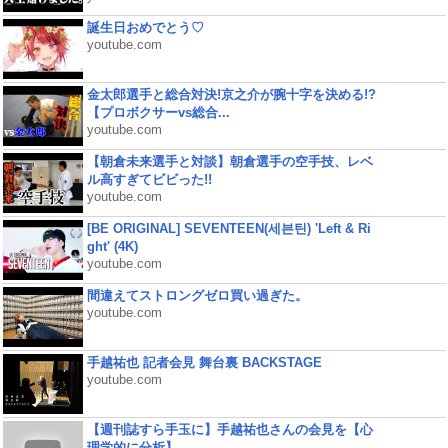
誕生日おめでとう♡
youtube.com
金太郎選手と総合対決!京之介が腕十字を決める!?
【プロボクサーvs総合...
youtube.com
【朝倉未来選手と対談】朝倉選手の空手技、レベ
ル高すぎてビビった!!
youtube.com
[BE ORIGINAL] SEVENTEEN(세븐틴) 'Left & Ri
ght' (4K)
youtube.com
間違えてストロングゼロ買い過ぎた。
youtube.com
手越祐也 記者会見 舞台裏 BACKSTAGE
youtube.com
【週刊誌すら手玉に】手越祐也さんの会見を【心
理学的に分析】