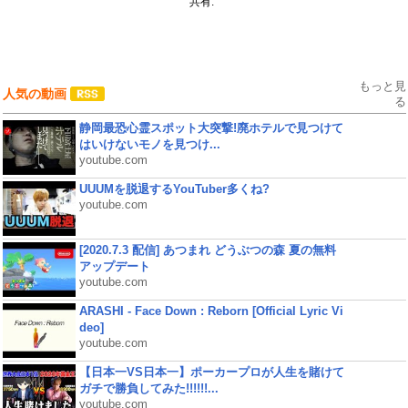
共有:
もっと見
人気の動画
る
静岡最恐心霊スポット大突撃!廃ホテルで見つけて
はいけないモノを見つけ...
youtube.com
UUUMを脱退するYouTuber多くね?
youtube.com
[2020.7.3 配信] あつまれ どうぶつの森 夏の無料
アップデート
youtube.com
ARASHI - Face Down : Reborn [Official Lyric Vi
deo]
youtube.com
【日本一VS日本一】ポーカープロが人生を賭けて
ガチで勝負してみた!!!!!!...
youtube.com