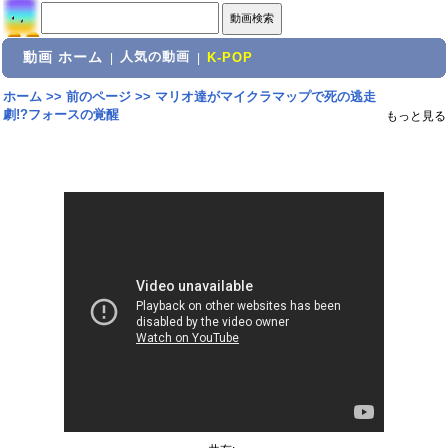
動画 ホーム
人気の動画
|
|
K-POP
ホーム
>>
前のページ
>>
マリオ達がマイクラマップで死の逃走
劇!?フォースの覚醒
もっと見る