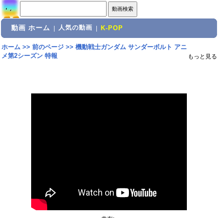
動画 ホーム
人気の動画
|
|
K-POP
ホーム
>>
前のページ
>>
機動戦士ガンダム サンダーボルト アニ
メ第2シーズン 特報
もっと見る