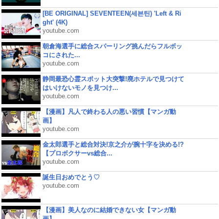
[BE ORIGINAL] SEVENTEEN(세븐틴) 'Left & Ri
ght' (4K)
youtube.com
朝倉海選手に総合スパーリング挑んだらフルボッ
コにされた...
youtube.com
静岡最恐心霊スポット大突撃!廃ホテルで見つけて
はいけないモノを見つけ...
youtube.com
【漫画】凡人で終わる人の悪い習慣【マンガ動
画】
youtube.com
金太郎選手と総合対決!京之介が腕十字を決める!?
【プロボクサーvs総合...
youtube.com
誕生日おめでとう♡
youtube.com
【漫画】美人なのに結婚できない女【マンガ動
画】