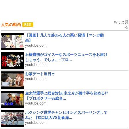
もっと見
人気の動画
る
【漫画】凡人で終わる人の悪い習慣【マンガ動
画】
youtube.com
石橋貴明がゴイスーなスポーツニュースをお届け
しちゃう、でしょ。~プロ...
youtube.com
お家デート当日ゥ
youtube.com
金太郎選手と総合対決!京之介が腕十字を決める!?
【プロボクサーvs総合...
youtube.com
ボクシング世界チャンピオンとスパーリングして
みた 【京口紘人VS朝倉海...
youtube.com