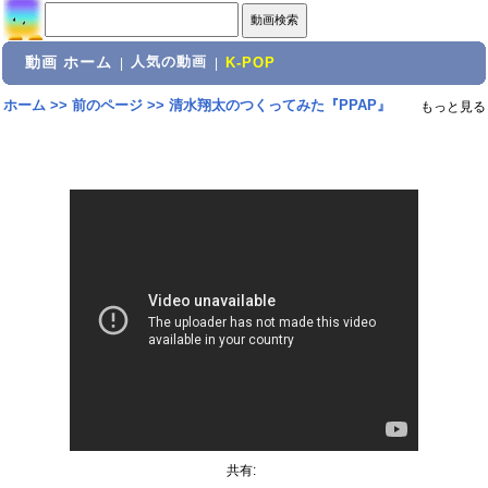
動画 ホーム
人気の動画
|
|
K-POP
ホーム
>>
前のページ
>>
清水翔太のつくってみた『PPAP』
もっと見る
共有: