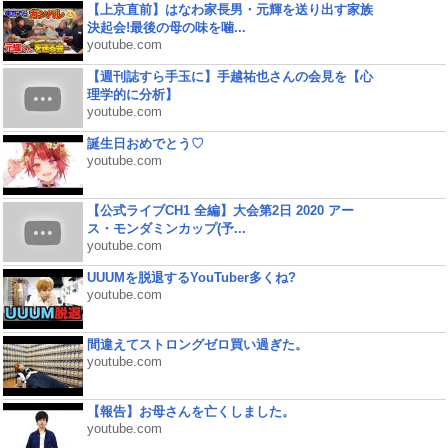
【上京直前】はなわ家長男・元輝を送り出す家族
決起会!最後の母の味を噛...
youtube.com
【週刊誌すら手玉に】手越祐也さんの会見を【心
理学的に分析】
youtube.com
誕生日おめでとう♡
youtube.com
【公式ライブCH1 全編】大会第2日 2020 アー
ス・モンダミンカップ(予...
youtube.com
UUUMを脱退するYouTuber多くね?
youtube.com
間違えてストロングゼロ買い過ぎた。
youtube.com
【報告】お母さんを亡くしました。
youtube.com