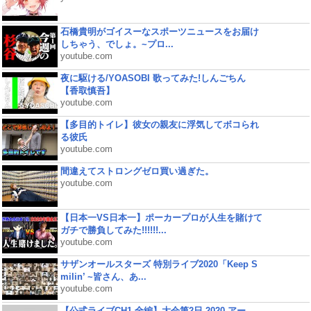
石橋貴明がゴイスーなスポーツニュースをお届け
しちゃう、でしょ。~プロ...
youtube.com
夜に駆ける/YOASOBI 歌ってみた!しんごちん
【香取慎吾】
youtube.com
【多目的トイレ】彼女の親友に浮気してボコられ
る彼氏
youtube.com
間違えてストロングゼロ買い過ぎた。
youtube.com
【日本一VS日本一】ポーカープロが人生を賭けて
ガチで勝負してみた!!!!!!...
youtube.com
サザンオールスターズ 特別ライブ2020「Keep S
milin’ ~皆さん、あ...
youtube.com
【公式ライブCH1 全編】大会第2日 2020 アー