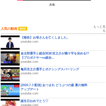
共有:
もっと見
人気の動画
る
【報告】お母さんを亡くしました。
youtube.com
金太郎選手と総合対決!京之介が腕十字を決める!?
【プロボクサーvs総合...
youtube.com
亀田京之介選手とボクシングスパーリング
youtube.com
[2020.7.3 配信] あつまれ どうぶつの森 夏の無料
アップデート
youtube.com
誕生日おめでとう♡
youtube.com