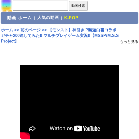
動画 ホーム
人気の動画
|
|
K-POP
ホーム
>>
前のページ
>>
【モンスト】神引き!?幽遊白書コラボ
ガチャ200連してみた!! マルチプレイゲーム実況!!【MSSP/M.S.S
Project】
もっと見る