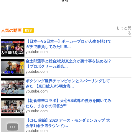
共有:
もっと見
人気の動画
る
【日本一VS日本一】ポーカープロが人生を賭けて
ガチで勝負してみた!!!!!!...
youtube.com
金太郎選手と総合対決!京之介が腕十字を決める!?
【プロボクサーvs総合...
youtube.com
ボクシング世界チャンピオンとスパーリングして
みた 【京口紘人VS朝倉海...
youtube.com
【朝倉未来コラボ】天心VS武尊の勝敗を聞いてみ
たら、まさかの回答が!!!
youtube.com
【CH1 前編】2020 アース・モンダミンカップ 大
会第1日(予選ラウンド)...
youtube.com