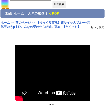
動画 ホーム
人気の動画
|
|
K-POP
ホーム
>>
前のページ
>>
【ゆっくり実況】超サイヤ人ブルー+元
気玉vsうp主!?こんなの受けたら絶対に死ぬ!!【たくっち】
もっと見る