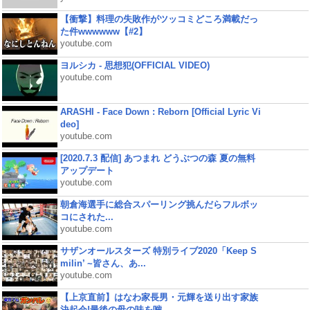
【衝撃】料理の失敗作がツッコミどころ満載だっ
た件wwwwww【#2】
youtube.com
ヨルシカ - 思想犯(OFFICIAL VIDEO)
youtube.com
ARASHI - Face Down : Reborn [Official Lyric Vi
deo]
youtube.com
[2020.7.3 配信] あつまれ どうぶつの森 夏の無料
アップデート
youtube.com
朝倉海選手に総合スパーリング挑んだらフルボッ
コにされた...
youtube.com
サザンオールスターズ 特別ライブ2020「Keep S
milin’ ~皆さん、あ...
youtube.com
【上京直前】はなわ家長男・元輝を送り出す家族
決起会!最後の母の味を噛...