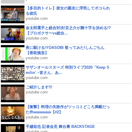
【多目的トイレ】彼女の親友に浮気してボコられ
る彼氏
youtube.com
金太郎選手と総合対決!京之介が腕十字を決める!?
【プロボクサーvs総合...
youtube.com
夜に駆ける/YOASOBI 歌ってみた!しんごちん
【香取慎吾】
youtube.com
サザンオールスターズ 特別ライブ2020「Keep S
milin’ ~皆さん、あ...
youtube.com
ご紹介します!!!
youtube.com
【衝撃】料理の失敗作がツッコミどころ満載だっ
た件wwwwww【#2】
youtube.com
手越祐也 記者会見 舞台裏 BACKSTAGE
youtube.com