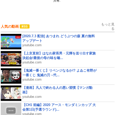
共有:
もっと見
人気の動画
る
[2020.7.3 配信] あつまれ どうぶつの森 夏の無料
アップデート
youtube.com
【上京直前】はなわ家長男・元輝を送り出す家族
決起会!最後の母の味を噛...
youtube.com
【鬼滅一番くじ】リベンジなるか!? よゐこ有野が
一番くじ 鬼滅の刃 ~弐...
youtube.com
【漫画】凡人で終わる人の悪い習慣【マンガ動
画】
youtube.com
【CH1 前編】2020 アース・モンダミンカップ 大
会第1日(予選ラウンド)...
youtube.com