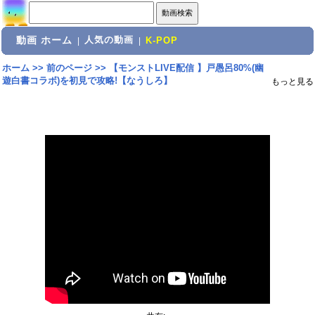
動画 ホーム
人気の動画
|
|
K-POP
ホーム
>>
前のページ
>>
【モンストLIVE配信 】戸愚呂80%(幽
遊白書コラボ)を初見で攻略!【なうしろ】
もっと見る