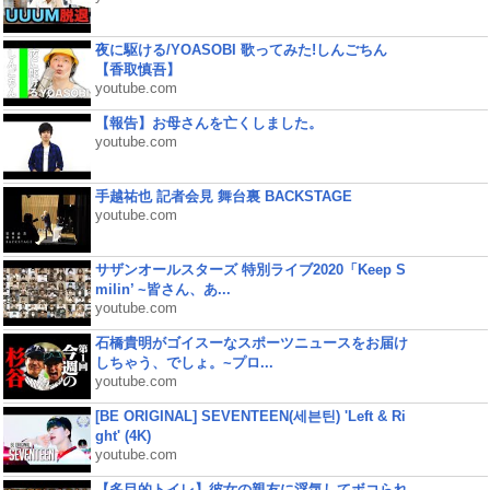
夜に駆ける/YOASOBI 歌ってみた!しんごちん
【香取慎吾】
youtube.com
【報告】お母さんを亡くしました。
youtube.com
手越祐也 記者会見 舞台裏 BACKSTAGE
youtube.com
サザンオールスターズ 特別ライブ2020「Keep S
milin’ ~皆さん、あ...
youtube.com
石橋貴明がゴイスーなスポーツニュースをお届け
しちゃう、でしょ。~プロ...
youtube.com
[BE ORIGINAL] SEVENTEEN(세븐틴) 'Left & Ri
ght' (4K)
youtube.com
【多目的トイレ】彼女の親友に浮気してボコられ