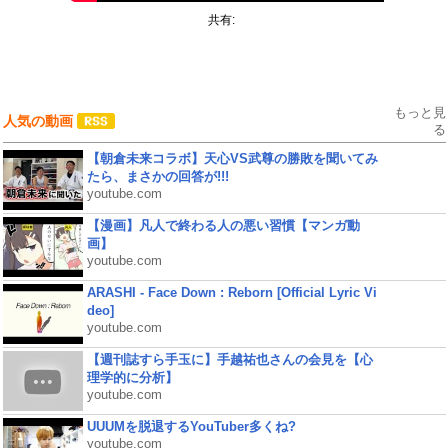
共有:
もっと見
人気の動画
る
【朝倉未来コラボ】天心VS武尊の勝敗を聞いてみ
たら、まさかの回答が!!!
youtube.com
【漫画】凡人で終わる人の悪い習慣【マンガ動
画】
youtube.com
ARASHI - Face Down : Reborn [Official Lyric Vi
deo]
youtube.com
【週刊誌すら手玉に】手越祐也さんの会見を【心
理学的に分析】
youtube.com
UUUMを脱退するYouTuber多くね?
youtube.com