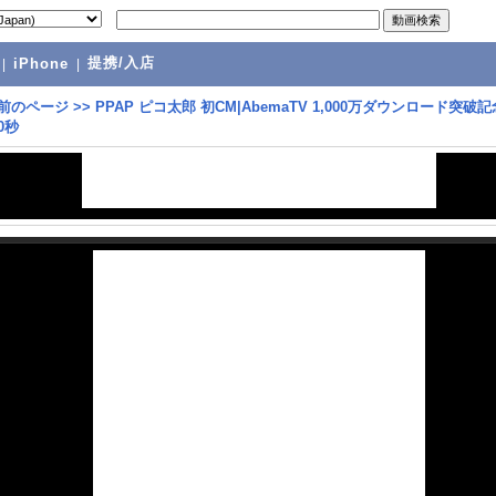
提携/入店
|
iPhone
|
前のページ
>>
PPAP ピコ太郎 初CM|AbemaTV 1,000万ダウンロード突破記
0秒