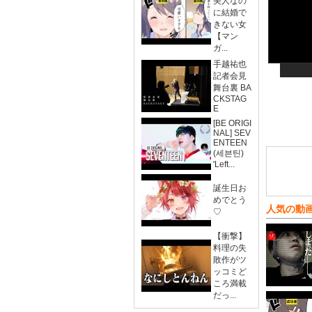
美人なの
に結婚で
きない女
【マン
ガ...
手越祐也
記者会見
舞台裏 BA
CKSTAG
E
[BE ORIGI
NAL] SEV
ENTEEN
(세븐틴)
'Left...
誕生日お
めでとう
人気の動
♡
【衝撃】
料理の失
敗作がツ
ッコミど
ころ満載
だっ...