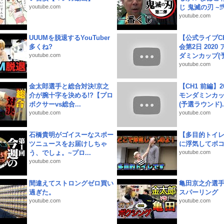
youtube.com
じ 鬼滅の刃 ~弐.
youtube.com
UUUMを脱退するYouTuber
【公式ライブC
多くね?
会第2日 2020
youtube.com
ダミンカップ(予.
youtube.com
金太郎選手と総合対決!京之
【CH1 前編】2
介が腕十字を決める!?【プロ
モンダミンカッ
ボクサーvs総合...
(予選ラウンド)..
youtube.com
youtube.com
石橋貴明がゴイスーなスポー
【多目的トイ
ツニュースをお届けしちゃ
に浮気してボ
う、でしょ。~プロ...
youtube.com
youtube.com
間違えてストロングゼロ買い
亀田京之介選
過ぎた。
スパーリング
youtube.com
youtube.com