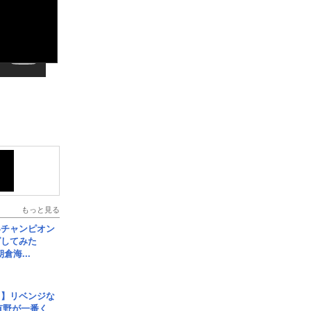
もっと見る
界チャンピオン
グしてみた
倉海...
じ】リベンジな
こ有野が一番く