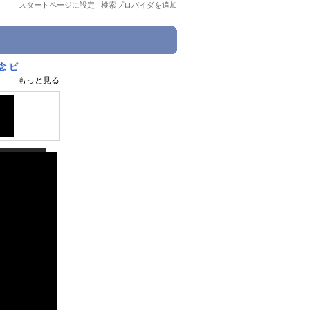
スタートページに設定
|
検索プロバイダを追加
念 ピ
もっと見る