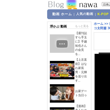
動画 ホーム
人気の動画
|
|
K-POP
ホーム
>>
浮かぶ 動画
もっと見る
コ太郎篇 3
【週刊誌
すら手玉
に】手越
祐也さん
の会見
を...
【上京直
前】はな
わ家長
男・元輝
を送り出
す...
お家デー
ト当日ゥ
【漫画】