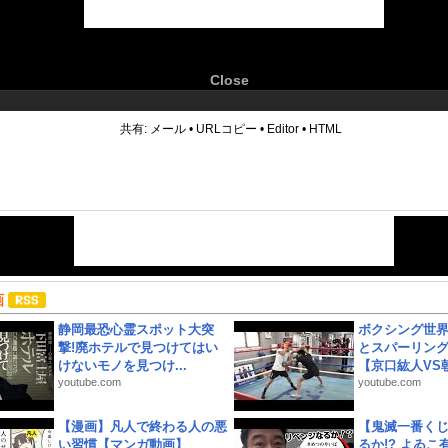
Close
6
共有:
メール
•
URLコピー
•
Editor
•
HTML
画
静岡最恐心霊スポット大突
ボクシング世
撃!廃ホテルで見つけてはい
とスパーリン
けないモノを見つけ...
【京口紘人VS朝
youtube.com
youtube.com
【漫画】凡人で終わる人の悪
【鬼滅一番く
い習慣【マンガ動画】
るか!? よゐ