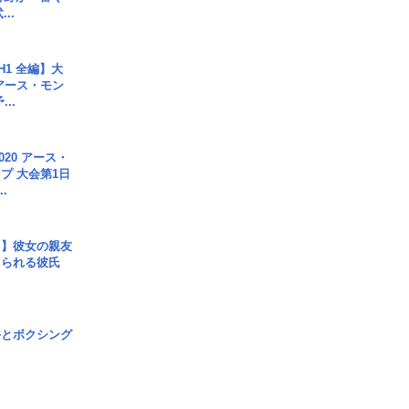
..
H1 全編】大
 アース・モン
..
020 アース・
プ 大会第1日
.
レ】彼女の親友
コられる彼氏
手とボクシング