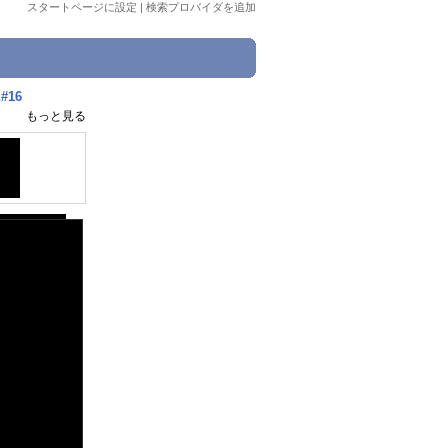
スタートページに設定
|
検索プロバイダを追加
16
もっと見る