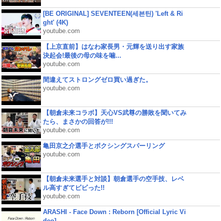
[BE ORIGINAL] SEVENTEEN(세븐틴) 'Left & Ri
ght' (4K)
youtube.com
【上京直前】はなわ家長男・元輝を送り出す家族
決起会!最後の母の味を噛...
youtube.com
間違えてストロングゼロ買い過ぎた。
youtube.com
【朝倉未来コラボ】天心VS武尊の勝敗を聞いてみ
たら、まさかの回答が!!!
youtube.com
亀田京之介選手とボクシングスパーリング
youtube.com
【朝倉未来選手と対談】朝倉選手の空手技、レベ
ル高すぎてビビった!!
youtube.com
ARASHI - Face Down : Reborn [Official Lyric Vi
deo]