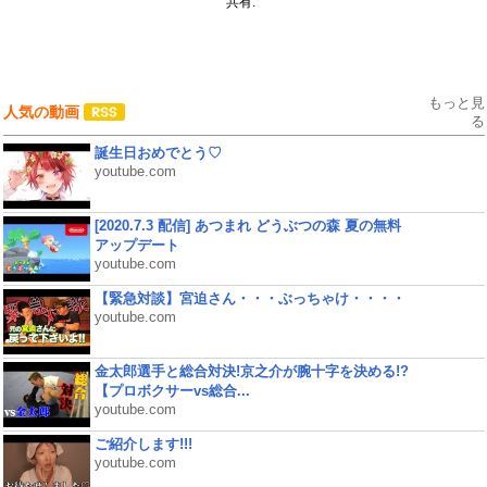
共有:
もっと見
人気の動画
る
誕生日おめでとう♡
youtube.com
[2020.7.3 配信] あつまれ どうぶつの森 夏の無料
アップデート
youtube.com
【緊急対談】宮迫さん・・・ぶっちゃけ・・・・
youtube.com
金太郎選手と総合対決!京之介が腕十字を決める!?
【プロボクサーvs総合...
youtube.com
ご紹介します!!!
youtube.com