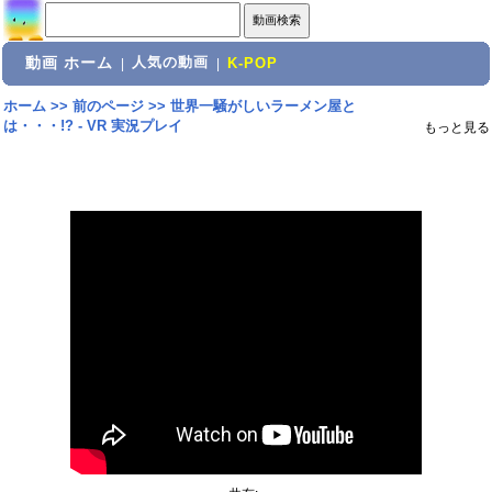
動画 ホーム
人気の動画
|
|
K-POP
ホーム
>>
前のページ
>>
世界一騒がしいラーメン屋と
は・・・!? - VR 実況プレイ
もっと見る