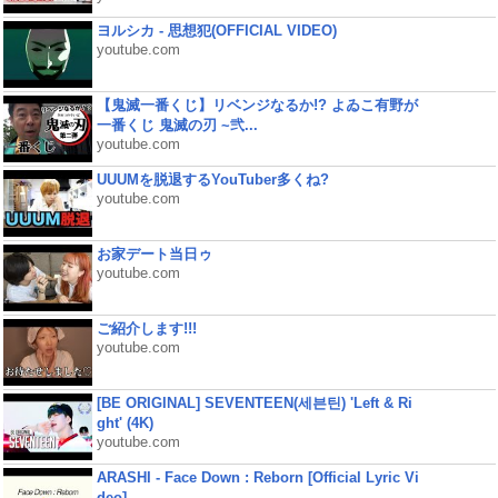
ヨルシカ - 思想犯(OFFICIAL VIDEO)
youtube.com
【鬼滅一番くじ】リベンジなるか!? よゐこ有野が
一番くじ 鬼滅の刃 ~弐...
youtube.com
UUUMを脱退するYouTuber多くね?
youtube.com
お家デート当日ゥ
youtube.com
ご紹介します!!!
youtube.com
[BE ORIGINAL] SEVENTEEN(세븐틴) 'Left & Ri
ght' (4K)
youtube.com
ARASHI - Face Down : Reborn [Official Lyric Vi
deo]