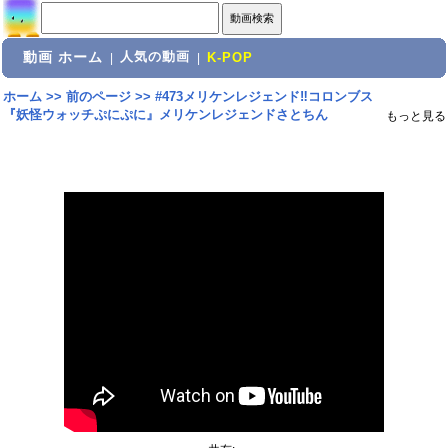
動画 ホーム
人気の動画
|
|
K-POP
ホーム
>>
前のページ
>>
#473メリケンレジェンド‼コロンブス
『妖怪ウォッチぷにぷに』メリケンレジェンドさとちん
もっと見る