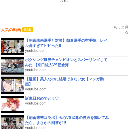
共有:
もっと見
人気の動画
る
【朝倉未来選手と対談】朝倉選手の空手技、レベ
ル高すぎてビビった!!
youtube.com
ボクシング世界チャンピオンとスパーリングして
みた 【京口紘人VS朝倉海...
youtube.com
【漫画】美人なのに結婚できない女【マンガ動
画】
youtube.com
誕生日おめでとう♡
youtube.com
【朝倉未来コラボ】天心VS武尊の勝敗を聞いてみ
たら、まさかの回答が!!!
youtube.com