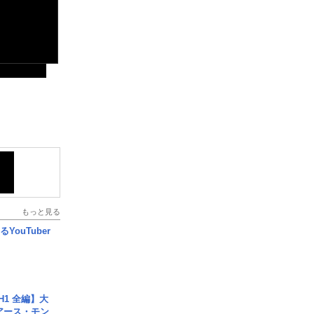
もっと見る
YouTuber
H1 全編】大
 アース・モン