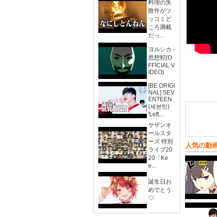
料理の失
敗作がツ
ッコミど
ころ満載
だっ...
ヨルシカ -
思想犯(O
FFICIAL V
IDEO)
[BE ORIGI
NAL] SEV
ENTEEN
(세븐틴)
'Left...
サザンオ
ールスタ
ーズ 特別
人気の動
ライブ20
20「Ke
e...
誕生日お
めでとう
♡