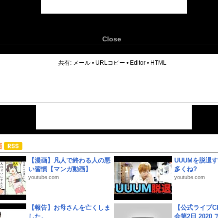
Close
6
共有:
メール
•
URLコピー
•
Editor
•
HTML
画
【漫画】凡人で終わる人の悪
UUUMを脱退する
い習慣【マンガ動画】
多くね?
youtube.com
youtube.com
【報告】お母さんを亡くしま
【公式ライブC
した。
会第2日 2020