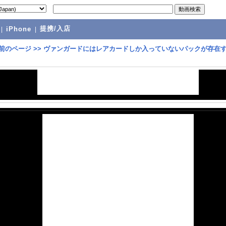
提携/入店
|
iPhone
|
前のページ
>>
ヴァンガードにはレアカードしか入っていないパックが存在