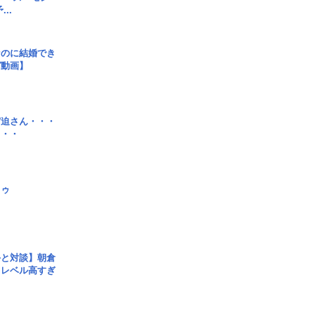
..
なのに結婚でき
ガ動画】
宮迫さん・・・
・・・
日ゥ
手と対談】朝倉
、レベル高すぎ