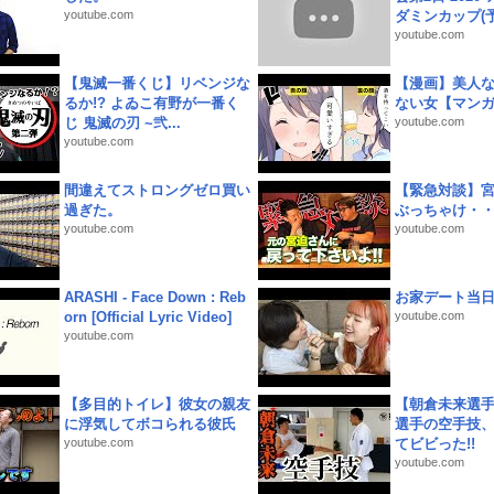
youtube.com
ダミンカップ(予.
youtube.com
【鬼滅一番くじ】リベンジな
【漫画】美人
るか!? よゐこ有野が一番く
ない女【マン
じ 鬼滅の刃 ~弐...
youtube.com
youtube.com
間違えてストロングゼロ買い
【緊急対談】
過ぎた。
ぶっちゃけ・
youtube.com
youtube.com
ARASHI - Face Down : Reb
お家デート当
orn [Official Lyric Video]
youtube.com
youtube.com
【多目的トイレ】彼女の親友
【朝倉未来選
に浮気してボコられる彼氏
選手の空手技
youtube.com
てビビった!!
youtube.com