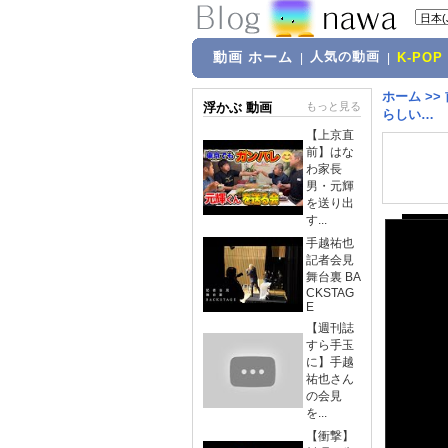
動画 ホーム
人気の動画
|
|
K-POP
ホーム
>>
浮かぶ 動画
もっと見る
らしい…
【上京直
前】はな
わ家長
男・元輝
を送り出
す...
手越祐也
記者会見
舞台裏 BA
CKSTAG
E
【週刊誌
すら手玉
に】手越
祐也さん
の会見
を...
【衝撃】