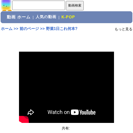
動画 ホーム
人気の動画
|
|
K-POP
ホーム
>>
前のページ
>>
野菜1日これ何本?
もっと見る
共有: