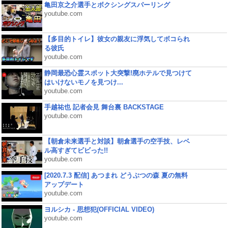
亀田京之介選手とボクシングスパーリング
youtube.com
【多目的トイレ】彼女の親友に浮気してボコられ
る彼氏
youtube.com
静岡最恐心霊スポット大突撃!廃ホテルで見つけて
はいけないモノを見つけ...
youtube.com
手越祐也 記者会見 舞台裏 BACKSTAGE
youtube.com
【朝倉未来選手と対談】朝倉選手の空手技、レベ
ル高すぎてビビった!!
youtube.com
[2020.7.3 配信] あつまれ どうぶつの森 夏の無料
アップデート
youtube.com
ヨルシカ - 思想犯(OFFICIAL VIDEO)
youtube.com