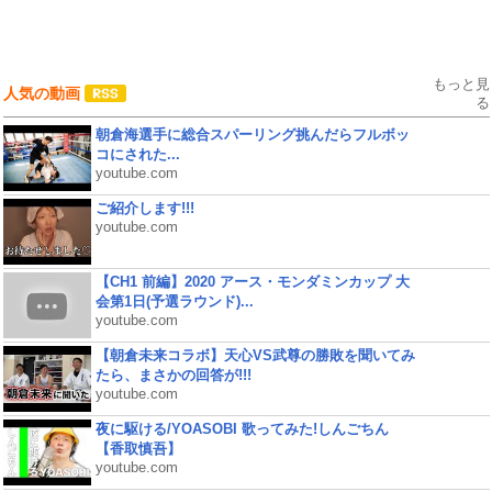
もっと見
人気の動画
る
朝倉海選手に総合スパーリング挑んだらフルボッ
コにされた...
youtube.com
ご紹介します!!!
youtube.com
【CH1 前編】2020 アース・モンダミンカップ 大
会第1日(予選ラウンド)...
youtube.com
【朝倉未来コラボ】天心VS武尊の勝敗を聞いてみ
たら、まさかの回答が!!!
youtube.com
夜に駆ける/YOASOBI 歌ってみた!しんごちん
【香取慎吾】
youtube.com